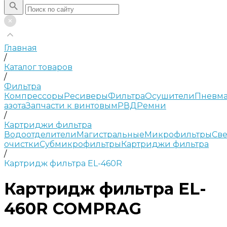
Главная
/
Каталог товаров
/
Фильтра
Компрессоры
Ресиверы
Фильтра
Осушители
Пневма
азота
Запчасти к винтовым
РВД
Ремни
/
Картриджи фильтра
Водоотделители
Магистральные
Микрофильтры
Све
очистки
Субмикрофильтры
Картриджи фильтра
/
Картридж фильтра EL-460R
Картридж фильтра EL-
460R COMPRAG