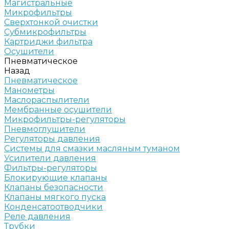
Магистральные
Микрофильтры
Сверхтонкой очистки
Субмикрофильтры
Картриджи фильтра
Осушители
Пневматическое
Назад
Пневматическое
Манометры
Маслораспылители
Мембранные осушители
Микрофильтры-регуляторы
Пневмоглушители
Регуляторы давления
Системы для смазки масляным туманом
Усилители давления
Фильтры-регуляторы
Блокирующие клапаны
Клапаны безопасности
Клапаны мягкого пуска
Конденсатоотводчики
Реле давления
Трубки