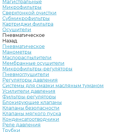
Магистральные
Микрофильтры
Сверхтонкой очистки
Субмикрофильтры
Картриджи фильтра
Осушители
Пневматическое
Назад
Пневматическое
Манометры
Маслораспылители
Мембранные осушители
Микрофильтры-регуляторы
Пневмоглушители
Регуляторы давления
Системы для смазки масляным туманом
Усилители давления
Фильтры-регуляторы
Блокирующие клапаны
Клапаны безопасности
Клапаны мягкого пуска
Конденсатоотводчики
Реле давления
Трубки