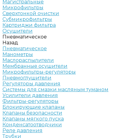
Магистральные
Микрофильтры
Сверхтонкой очистки
Субмикрофильтры
Картриджи фильтра
Осушители
Пневматическое
Назад
Пневматическое
Манометры
Маслораспылители
Мембранные осушители
Микрофильтры-регуляторы
Пневмоглушители
Регуляторы давления
Системы для смазки масляным туманом
Усилители давления
Фильтры-регуляторы
Блокирующие клапаны
Клапаны безопасности
Клапаны мягкого пуска
Конденсатоотводчики
Реле давления
Трубки