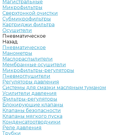
Магистральные
Микрофильтры
Сверхтонкой очистки
Субмикрофильтры
Картриджи фильтра
Осушители
Пневматическое
Назад
Пневматическое
Манометры
Маслораспылители
Мембранные осушители
Микрофильтры-регуляторы
Пневмоглушители
Регуляторы давления
Системы для смазки масляным туманом
Усилители давления
Фильтры-регуляторы
Блокирующие клапаны
Клапаны безопасности
Клапаны мягкого пуска
Конденсатоотводчики
Реле давления
Трубки