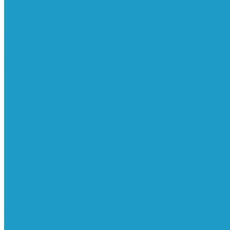
Реле давления
Трубки
Катушки и разъёмы
Пневмоцилиндры
Фитинги
Генераторы азота
Запчасти к винтовым
Блоки управления
Вентиляторы охлаждения
Винтовые блоки
Впускные клапана
Датчики
Клапаны минимального давления
Клапаны остановки масла
Клапаны предохранительные
Клапаны термостата
Комбинированные блоки
Конденсатоотводчики
Масла
Модули компактные
Муфты
Обратные клапана
Радиаторы
Сальники винтовых блоков