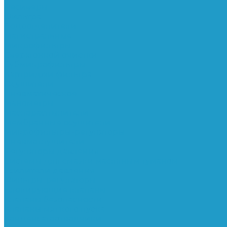
Ресиверы
Фильтра
Водоотделители
Магистральные
Микрофильтры
Сверхтонкой очистки
Субмикрофильтры
Картриджи фильтра
Осушители
Пневматическое
Манометры
Маслораспылители
Мембранные осушители
Микрофильтры-регуляторы
Пневмоглушители
Регуляторы давления
Системы для смазки масляным туманом
Усилители давления
Фильтры-регуляторы
Блокирующие клапаны
Клапаны безопасности
Клапаны мягкого пуска
Конденсатоотводчики