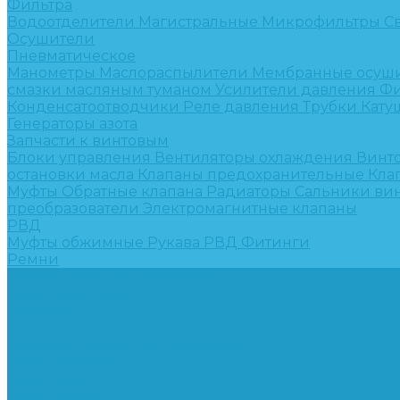
Фильтра
Водоотделители
Магистральные
Микрофильтры
С
Осушители
Пневматическое
Манометры
Маслораспылители
Мембранные осуш
смазки масляным туманом
Усилители давления
Фи
Конденсатоотводчики
Реле давления
Трубки
Кату
Генераторы азота
Запчасти к винтовым
Блоки управления
Вентиляторы охлаждения
Винт
остановки масла
Клапаны предохранительные
Кла
Муфты
Обратные клапана
Радиаторы
Сальники ви
преобразователи
Электромагнитные клапаны
РВД
Муфты обжимные
Рукава РВД
Фитинги
Ремни
Ремонт винтовых компрессоров
Опросные листы
Контакты
...
Компрессорное оборудование
Компрессоры
Винтовые
Спиральные