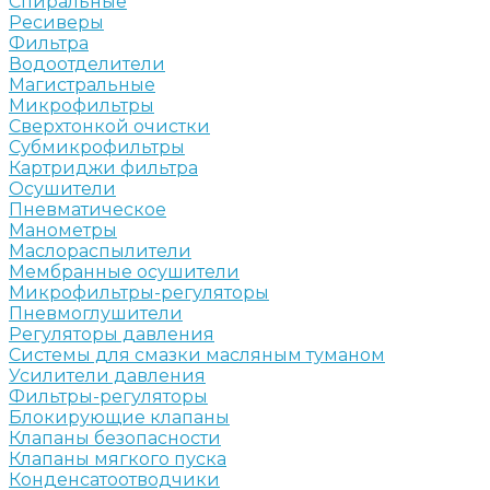
Спиральные
Ресиверы
Фильтра
Водоотделители
Магистральные
Микрофильтры
Сверхтонкой очистки
Субмикрофильтры
Картриджи фильтра
Осушители
Пневматическое
Манометры
Маслораспылители
Мембранные осушители
Микрофильтры-регуляторы
Пневмоглушители
Регуляторы давления
Системы для смазки масляным туманом
Усилители давления
Фильтры-регуляторы
Блокирующие клапаны
Клапаны безопасности
Клапаны мягкого пуска
Конденсатоотводчики