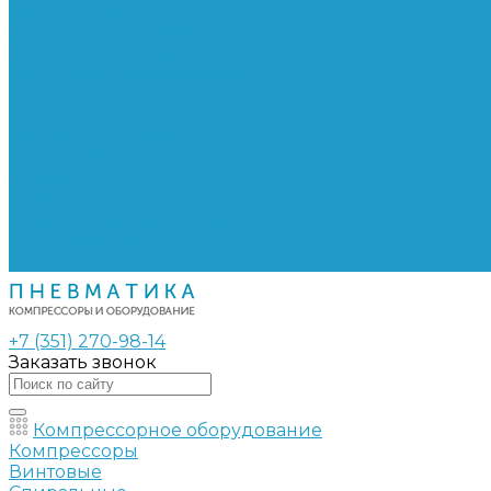
Сепараторы
Фильтры воздушные
Фильтры масляные
Частотные преобразователи
Электромагнитные клапаны
РВД
Муфты обжимные
Рукава РВД
Фитинги
Ремни
Ремонт винтовых компрессоров
Опросные листы
Контакты
+7 (351) 270-98-14
Заказать звонок
Компрессорное оборудование
Компрессоры
Винтовые