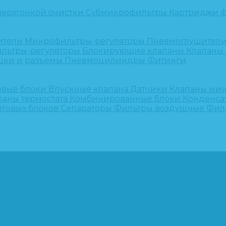
верхтонкой очистки
Субмикрофильтры
Картриджи ф
ители
Микрофильтры-регуляторы
Пневмоглушител
льтры-регуляторы
Блокирующие клапаны
Клапаны
шки и разъёмы
Пневмоцилиндры
Фитинги
овые блоки
Впускные клапана
Датчики
Клапаны ми
паны термостата
Комбинированные блоки
Конденса
нтовых блоков
Сепараторы
Фильтры воздушные
Фил