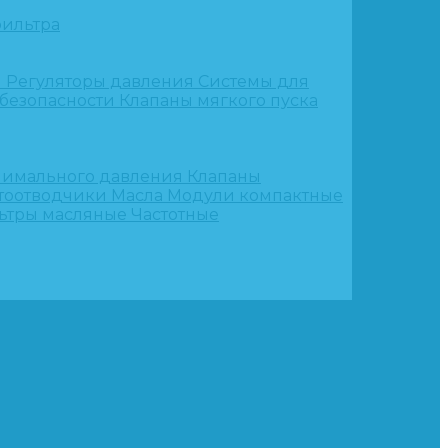
ильтра
и
Регуляторы давления
Системы для
 безопасности
Клапаны мягкого пуска
нимального давления
Клапаны
тоотводчики
Масла
Модули компактные
ьтры масляные
Частотные