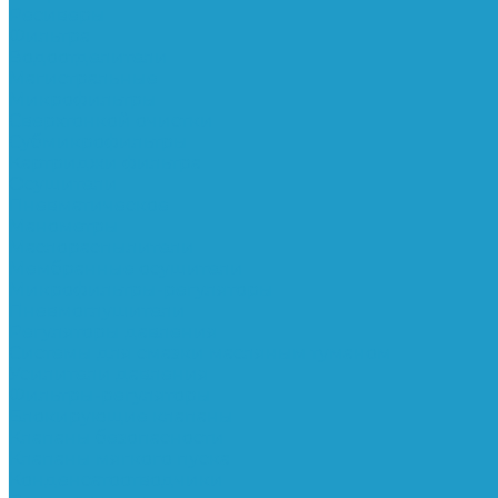
Ресиверы
Фильтра
Водоотделители
Магистральные
Микрофильтры
Сверхтонкой очистки
Субмикрофильтры
Картриджи фильтра
Осушители
Пневматическое
Манометры
Маслораспылители
Мембранные осушители
Микрофильтры-регуляторы
Пневмоглушители
Регуляторы давления
Системы для смазки масляным туманом
Усилители давления
Фильтры-регуляторы
Блокирующие клапаны
Клапаны безопасности
Клапаны мягкого пуска
Конденсатоотводчики