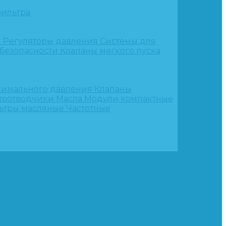
ильтра
и
Регуляторы давления
Системы для
 безопасности
Клапаны мягкого пуска
нимального давления
Клапаны
тоотводчики
Масла
Модули компактные
ьтры масляные
Частотные