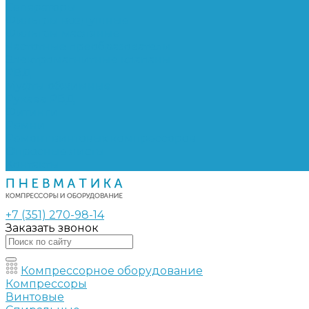
Сепараторы
Фильтры воздушные
Фильтры масляные
Частотные преобразователи
Электромагнитные клапаны
РВД
Муфты обжимные
Рукава РВД
Фитинги
Ремни
Ремонт винтовых компрессоров
Опросные листы
Контакты
+7 (351) 270-98-14
Заказать звонок
Компрессорное оборудование
Компрессоры
Винтовые