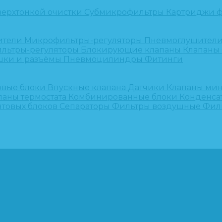
верхтонкой очистки
Субмикрофильтры
Картриджи ф
ители
Микрофильтры-регуляторы
Пневмоглушител
льтры-регуляторы
Блокирующие клапаны
Клапаны
шки и разъёмы
Пневмоцилиндры
Фитинги
овые блоки
Впускные клапана
Датчики
Клапаны ми
паны термостата
Комбинированные блоки
Конденса
нтовых блоков
Сепараторы
Фильтры воздушные
Фил