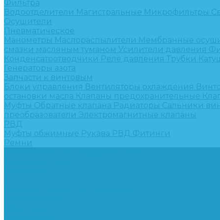
Фильтра
Водоотделители
Магистральные
Микрофильтры
С
Осушители
Пневматическое
Манометры
Маслораспылители
Мембранные осуш
смазки масляным туманом
Усилители давления
Фи
Конденсатоотводчики
Реле давления
Трубки
Кату
Генераторы азота
Запчасти к винтовым
Блоки управления
Вентиляторы охлаждения
Винт
остановки масла
Клапаны предохранительные
Кла
Муфты
Обратные клапана
Радиаторы
Сальники ви
преобразователи
Электромагнитные клапаны
РВД
Муфты обжимные
Рукава РВД
Фитинги
Ремни
Ремонт винтовых компрессоров
Опросные листы
Контакты
...
Компрессорное оборудование
Компрессоры
Винтовые
Спиральные