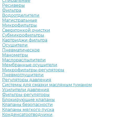
Спиральные
Ресиверы
Фильтра
Водоотделители
Магистральные
Микрофильтры
Сверхтонкой очистки
Субмикрофильтры
Картриджи фильтра
Осушители
Пневматическое
Манометры
Маслораспылители
Мембранные осушители
Микрофильтры-регуляторы
Пневмоглушители
Регуляторы давления
Системы для смазки масляным туманом
Усилители давления
Фильтры-регуляторы
Блокирующие клапаны
Клапаны безопасности
Клапаны мягкого пуска
Конденсатоотводчики