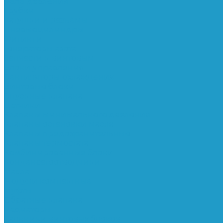
Реле давления
Трубки
Катушки и разъёмы
Пневмоцилиндры
Фитинги
Генераторы азота
Запчасти к винтовым
Блоки управления
Вентиляторы охлаждения
Винтовые блоки
Впускные клапана
Датчики
Клапаны минимального давления
Клапаны остановки масла
Клапаны предохранительные
Клапаны термостата
Комбинированные блоки
Конденсатоотводчики
Масла
Модули компактные
Муфты
Обратные клапана
Радиаторы
Сальники винтовых блоков