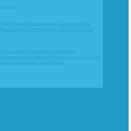
ильтра
и
Регуляторы давления
Системы для
 безопасности
Клапаны мягкого пуска
нимального давления
Клапаны
тоотводчики
Масла
Модули компактные
ьтры масляные
Частотные