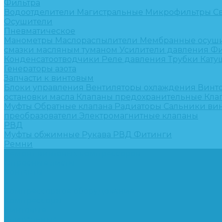
Фильтра
Водоотделители
Магистральные
Микрофильтры
С
Осушители
Пневматическое
Манометры
Маслораспылители
Мембранные осуш
смазки масляным туманом
Усилители давления
Фи
Конденсатоотводчики
Реле давления
Трубки
Кату
Генераторы азота
Запчасти к винтовым
Блоки управления
Вентиляторы охлаждения
Винт
остановки масла
Клапаны предохранительные
Кла
Муфты
Обратные клапана
Радиаторы
Сальники ви
преобразователи
Электромагнитные клапаны
РВД
Муфты обжимные
Рукава РВД
Фитинги
Ремни
Ремонт винтовых компрессоров
Опросные листы
Контакты
...
Компрессорное оборудование
Компрессоры
Винтовые
Спиральные