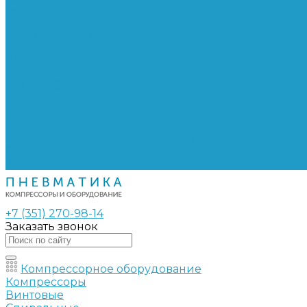
Сепараторы
Фильтры воздушные
Фильтры масляные
Частотные преобразователи
Электромагнитные клапаны
РВД
Муфты обжимные
Рукава РВД
Фитинги
Ремни
Ремонт винтовых компрессоров
Опросные листы
Контакты
+7 (351) 270-98-14
Заказать звонок
Компрессорное оборудование
Компрессоры
Винтовые