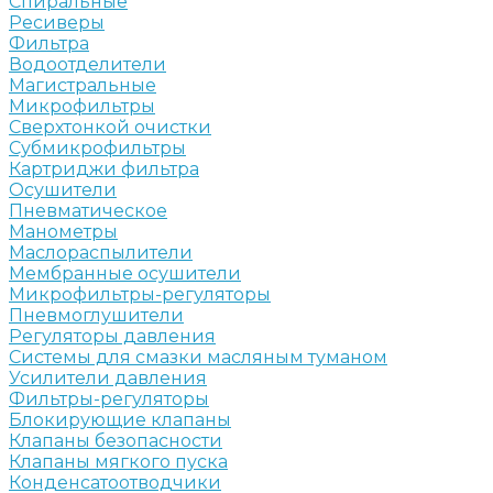
Спиральные
Ресиверы
Фильтра
Водоотделители
Магистральные
Микрофильтры
Сверхтонкой очистки
Субмикрофильтры
Картриджи фильтра
Осушители
Пневматическое
Манометры
Маслораспылители
Мембранные осушители
Микрофильтры-регуляторы
Пневмоглушители
Регуляторы давления
Системы для смазки масляным туманом
Усилители давления
Фильтры-регуляторы
Блокирующие клапаны
Клапаны безопасности
Клапаны мягкого пуска
Конденсатоотводчики