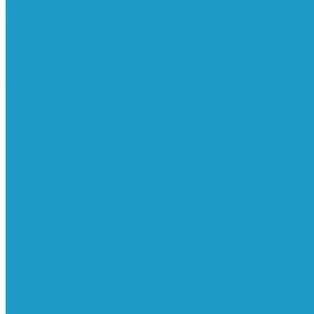
Реле давления
Трубки
Катушки и разъёмы
Пневмоцилиндры
Фитинги
Генераторы азота
Запчасти к винтовым
Блоки управления
Вентиляторы охлаждения
Винтовые блоки
Впускные клапана
Датчики
Клапаны минимального давления
Клапаны остановки масла
Клапаны предохранительные
Клапаны термостата
Комбинированные блоки
Конденсатоотводчики
Масла
Модули компактные
Муфты
Обратные клапана
Радиаторы
Сальники винтовых блоков