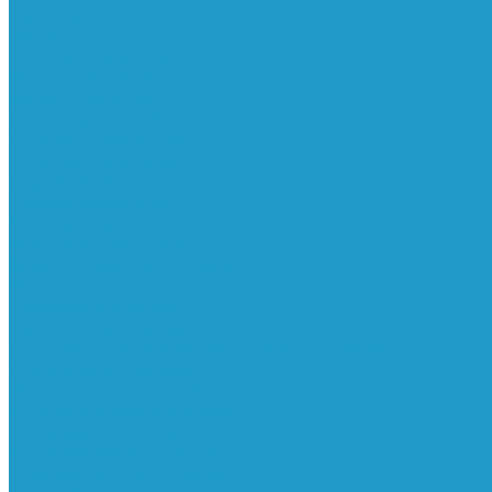
Ресиверы
Фильтра
Водоотделители
Магистральные
Микрофильтры
Сверхтонкой очистки
Субмикрофильтры
Картриджи фильтра
Осушители
Пневматическое
Манометры
Маслораспылители
Мембранные осушители
Микрофильтры-регуляторы
Пневмоглушители
Регуляторы давления
Системы для смазки масляным туманом
Усилители давления
Фильтры-регуляторы
Блокирующие клапаны
Клапаны безопасности
Клапаны мягкого пуска
Конденсатоотводчики