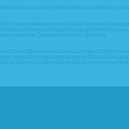
верхтонкой очистки
Субмикрофильтры
Картриджи ф
ители
Микрофильтры-регуляторы
Пневмоглушител
льтры-регуляторы
Блокирующие клапаны
Клапаны
шки и разъёмы
Пневмоцилиндры
Фитинги
овые блоки
Впускные клапана
Датчики
Клапаны ми
паны термостата
Комбинированные блоки
Конденса
нтовых блоков
Сепараторы
Фильтры воздушные
Фил