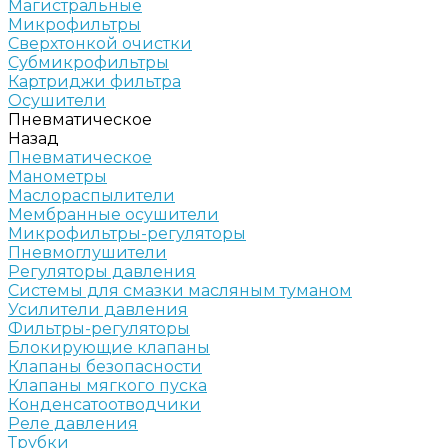
Магистральные
Микрофильтры
Сверхтонкой очистки
Субмикрофильтры
Картриджи фильтра
Осушители
Пневматическое
Назад
Пневматическое
Манометры
Маслораспылители
Мембранные осушители
Микрофильтры-регуляторы
Пневмоглушители
Регуляторы давления
Системы для смазки масляным туманом
Усилители давления
Фильтры-регуляторы
Блокирующие клапаны
Клапаны безопасности
Клапаны мягкого пуска
Конденсатоотводчики
Реле давления
Трубки