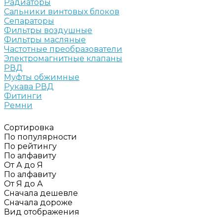
Радиаторы
Сальники винтовых блоков
Сепараторы
Фильтры воздушные
Фильтры масляные
Частотные преобразователи
Электромагнитные клапаны
РВД
Муфты обжимные
Рукава РВД
Фитинги
Ремни
Сортировка
По популярности
По рейтингу
По алфавиту
От А до Я
По алфавиту
От Я до А
Сначала дешевле
Сначала дороже
Вид отображения