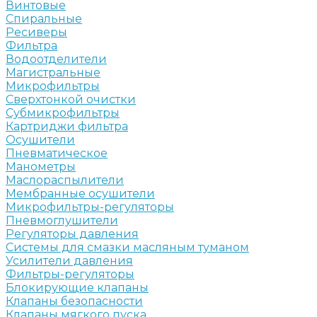
Винтовые
Спиральные
Ресиверы
Фильтра
Водоотделители
Магистральные
Микрофильтры
Сверхтонкой очистки
Субмикрофильтры
Картриджи фильтра
Осушители
Пневматическое
Манометры
Маслораспылители
Мембранные осушители
Микрофильтры-регуляторы
Пневмоглушители
Регуляторы давления
Системы для смазки масляным туманом
Усилители давления
Фильтры-регуляторы
Блокирующие клапаны
Клапаны безопасности
Клапаны мягкого пуска