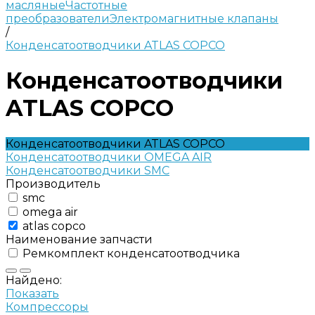
масляные
Частотные
преобразователи
Электромагнитные клапаны
/
Конденсатоотводчики ATLAS COPCO
Конденсатоотводчики
ATLAS COPCO
Конденсатоотводчики ATLAS COPCO
Конденсатоотводчики OMEGA AIR
Конденсатоотводчики SMC
Производитель
smc
omega air
atlas copco
Наименование запчасти
Ремкомплект конденсатоотводчика
Найдено:
Показать
Компрессоры