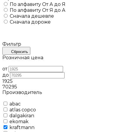
По алфавиту
От А до Я
По алфавиту
От Я до А
Сначала дешевле
Сначала дороже
Фильтр
Сбросить
Розничная цена
от
до
1925
70295
Производитель
abac
atlas copco
dalgakiran
ekomak
kraftmann