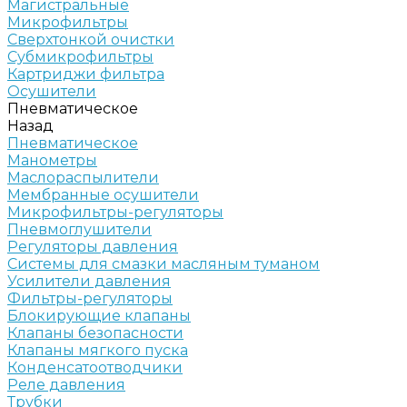
Магистральные
Микрофильтры
Сверхтонкой очистки
Субмикрофильтры
Картриджи фильтра
Осушители
Пневматическое
Назад
Пневматическое
Манометры
Маслораспылители
Мембранные осушители
Микрофильтры-регуляторы
Пневмоглушители
Регуляторы давления
Системы для смазки масляным туманом
Усилители давления
Фильтры-регуляторы
Блокирующие клапаны
Клапаны безопасности
Клапаны мягкого пуска
Конденсатоотводчики
Реле давления
Трубки