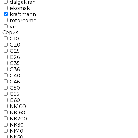
dalgakiran
ekomak
kraftmann
rotorcomp
vmc
Серия
G10
G20
G25
G26
G35
G36
G40
G46
G50
G55
G60
NK100
NK160
NK200
NK30
NK40
NK60