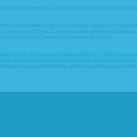
верхтонкой очистки
Субмикрофильтры
Картриджи ф
ители
Микрофильтры-регуляторы
Пневмоглушител
льтры-регуляторы
Блокирующие клапаны
Клапаны
шки и разъёмы
Пневмоцилиндры
Фитинги
овые блоки
Впускные клапана
Датчики
Клапаны ми
паны термостата
Комбинированные блоки
Конденса
нтовых блоков
Сепараторы
Фильтры воздушные
Фил