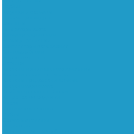
Реле давления
Трубки
Катушки и разъёмы
Пневмоцилиндры
Фитинги
Генераторы азота
Запчасти к винтовым
Блоки управления
Вентиляторы охлаждения
Винтовые блоки
Впускные клапана
Датчики
Клапаны минимального давления
Клапаны остановки масла
Клапаны предохранительные
Клапаны термостата
Комбинированные блоки
Конденсатоотводчики
Масла
Модули компактные
Муфты
Обратные клапана
Радиаторы
Сальники винтовых блоков