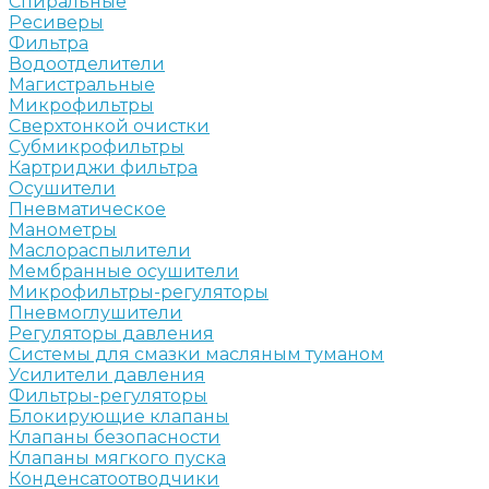
Спиральные
Ресиверы
Фильтра
Водоотделители
Магистральные
Микрофильтры
Сверхтонкой очистки
Субмикрофильтры
Картриджи фильтра
Осушители
Пневматическое
Манометры
Маслораспылители
Мембранные осушители
Микрофильтры-регуляторы
Пневмоглушители
Регуляторы давления
Системы для смазки масляным туманом
Усилители давления
Фильтры-регуляторы
Блокирующие клапаны
Клапаны безопасности
Клапаны мягкого пуска
Конденсатоотводчики