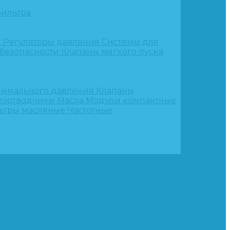
ильтра
и
Регуляторы давления
Системы для
 безопасности
Клапаны мягкого пуска
нимального давления
Клапаны
тоотводчики
Масла
Модули компактные
ьтры масляные
Частотные