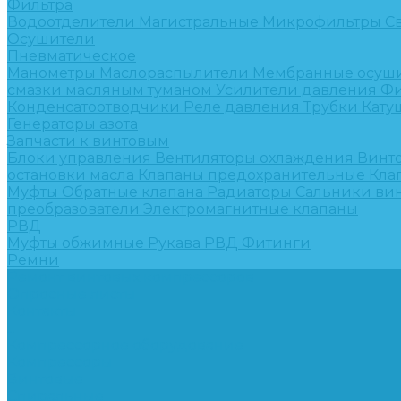
Фильтра
Водоотделители
Магистральные
Микрофильтры
С
Осушители
Пневматическое
Манометры
Маслораспылители
Мембранные осуш
смазки масляным туманом
Усилители давления
Фи
Конденсатоотводчики
Реле давления
Трубки
Кату
Генераторы азота
Запчасти к винтовым
Блоки управления
Вентиляторы охлаждения
Винт
остановки масла
Клапаны предохранительные
Кла
Муфты
Обратные клапана
Радиаторы
Сальники ви
преобразователи
Электромагнитные клапаны
РВД
Муфты обжимные
Рукава РВД
Фитинги
Ремни
Ремонт винтовых компрессоров
Опросные листы
Контакты
...
Компрессорное оборудование
Компрессоры
Винтовые
Спиральные