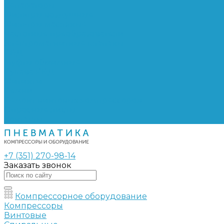
Сепараторы
Фильтры воздушные
Фильтры масляные
Частотные преобразователи
Электромагнитные клапаны
РВД
Муфты обжимные
Рукава РВД
Фитинги
Ремни
Ремонт винтовых компрессоров
Опросные листы
Контакты
+7 (351) 270-98-14
Заказать звонок
Компрессорное оборудование
Компрессоры
Винтовые