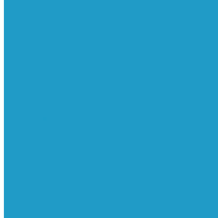
Ресиверы
Фильтра
Водоотделители
Магистральные
Микрофильтры
Сверхтонкой очистки
Субмикрофильтры
Картриджи фильтра
Осушители
Пневматическое
Манометры
Маслораспылители
Мембранные осушители
Микрофильтры-регуляторы
Пневмоглушители
Регуляторы давления
Системы для смазки масляным туманом
Усилители давления
Фильтры-регуляторы
Блокирующие клапаны
Клапаны безопасности
Клапаны мягкого пуска
Конденсатоотводчики