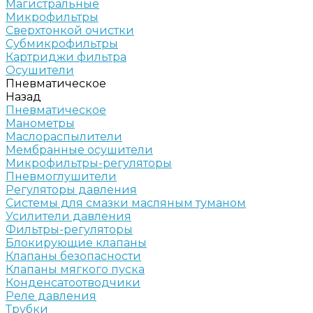
Магистральные
Микрофильтры
Сверхтонкой очистки
Субмикрофильтры
Картриджи фильтра
Осушители
Пневматическое
Назад
Пневматическое
Манометры
Маслораспылители
Мембранные осушители
Микрофильтры-регуляторы
Пневмоглушители
Регуляторы давления
Системы для смазки масляным туманом
Усилители давления
Фильтры-регуляторы
Блокирующие клапаны
Клапаны безопасности
Клапаны мягкого пуска
Конденсатоотводчики
Реле давления
Трубки