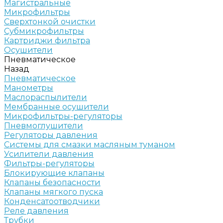
Магистральные
Микрофильтры
Сверхтонкой очистки
Субмикрофильтры
Картриджи фильтра
Осушители
Пневматическое
Назад
Пневматическое
Манометры
Маслораспылители
Мембранные осушители
Микрофильтры-регуляторы
Пневмоглушители
Регуляторы давления
Системы для смазки масляным туманом
Усилители давления
Фильтры-регуляторы
Блокирующие клапаны
Клапаны безопасности
Клапаны мягкого пуска
Конденсатоотводчики
Реле давления
Трубки