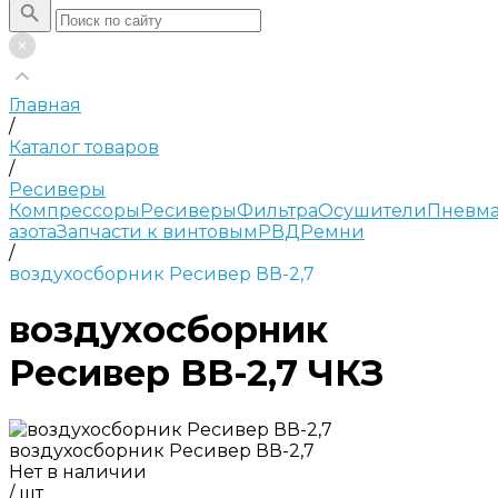
Главная
/
Каталог товаров
/
Ресиверы
Компрессоры
Ресиверы
Фильтра
Осушители
Пневма
азота
Запчасти к винтовым
РВД
Ремни
/
воздухосборник Ресивер ВВ-2,7
воздухосборник
Ресивер ВВ-2,7 ЧКЗ
воздухосборник Ресивер ВВ-2,7
Нет в наличии
/
шт