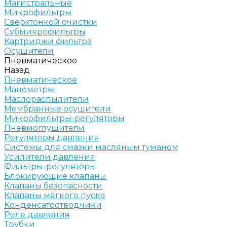
Магистральные
Микрофильтры
Сверхтонкой очистки
Субмикрофильтры
Картриджи фильтра
Осушители
Пневматическое
Назад
Пневматическое
Манометры
Маслораспылители
Мембранные осушители
Микрофильтры-регуляторы
Пневмоглушители
Регуляторы давления
Системы для смазки масляным туманом
Усилители давления
Фильтры-регуляторы
Блокирующие клапаны
Клапаны безопасности
Клапаны мягкого пуска
Конденсатоотводчики
Реле давления
Трубки