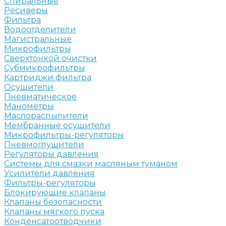
Спиральные
Ресиверы
Фильтра
Водоотделители
Магистральные
Микрофильтры
Сверхтонкой очистки
Субмикрофильтры
Картриджи фильтра
Осушители
Пневматическое
Манометры
Маслораспылители
Мембранные осушители
Микрофильтры-регуляторы
Пневмоглушители
Регуляторы давления
Системы для смазки масляным туманом
Усилители давления
Фильтры-регуляторы
Блокирующие клапаны
Клапаны безопасности
Клапаны мягкого пуска
Конденсатоотводчики