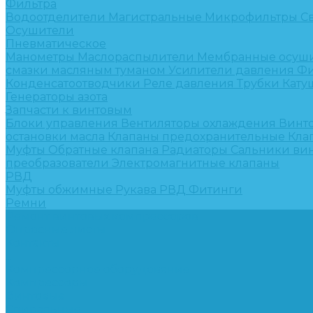
Фильтра
Водоотделители
Магистральные
Микрофильтры
С
Осушители
Пневматическое
Манометры
Маслораспылители
Мембранные осуш
смазки масляным туманом
Усилители давления
Фи
Конденсатоотводчики
Реле давления
Трубки
Кату
Генераторы азота
Запчасти к винтовым
Блоки управления
Вентиляторы охлаждения
Винт
остановки масла
Клапаны предохранительные
Кла
Муфты
Обратные клапана
Радиаторы
Сальники ви
преобразователи
Электромагнитные клапаны
РВД
Муфты обжимные
Рукава РВД
Фитинги
Ремни
Ремонт винтовых компрессоров
Опросные листы
Контакты
...
Компрессорное оборудование
Компрессоры
Винтовые
Спиральные