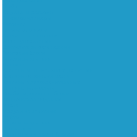
Реле давления
Трубки
Катушки и разъёмы
Пневмоцилиндры
Фитинги
Генераторы азота
Запчасти к винтовым
Блоки управления
Вентиляторы охлаждения
Винтовые блоки
Впускные клапана
Датчики
Клапаны минимального давления
Клапаны остановки масла
Клапаны предохранительные
Клапаны термостата
Комбинированные блоки
Конденсатоотводчики
Масла
Модули компактные
Муфты
Обратные клапана
Радиаторы
Сальники винтовых блоков