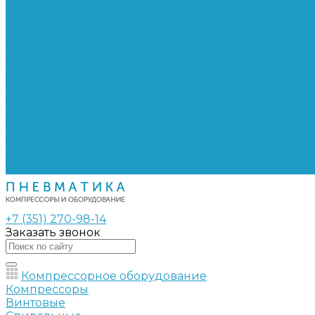
Сепараторы
Фильтры воздушные
Фильтры масляные
Частотные преобразователи
Электромагнитные клапаны
РВД
Муфты обжимные
Рукава РВД
Фитинги
Ремни
Ремонт винтовых компрессоров
Опросные листы
Контакты
+7 (351) 270-98-14
Заказать звонок
Компрессорное оборудование
Компрессоры
Винтовые