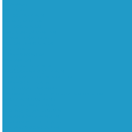
Ресиверы
Фильтра
Водоотделители
Магистральные
Микрофильтры
Сверхтонкой очистки
Субмикрофильтры
Картриджи фильтра
Осушители
Пневматическое
Манометры
Маслораспылители
Мембранные осушители
Микрофильтры-регуляторы
Пневмоглушители
Регуляторы давления
Системы для смазки масляным туманом
Усилители давления
Фильтры-регуляторы
Блокирующие клапаны
Клапаны безопасности
Клапаны мягкого пуска
Конденсатоотводчики