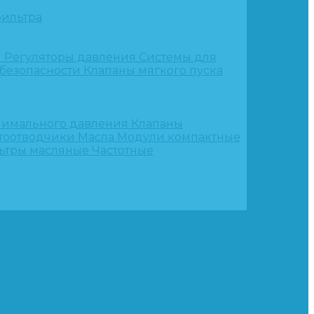
ильтра
и
Регуляторы давления
Системы для
 безопасности
Клапаны мягкого пуска
нимального давления
Клапаны
тоотводчики
Масла
Модули компактные
ьтры масляные
Частотные