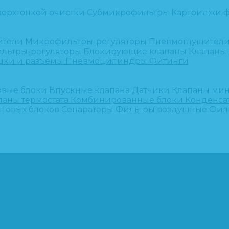
верхтонкой очистки
Субмикрофильтры
Картриджи ф
ители
Микрофильтры-регуляторы
Пневмоглушител
льтры-регуляторы
Блокирующие клапаны
Клапаны
шки и разъёмы
Пневмоцилиндры
Фитинги
овые блоки
Впускные клапана
Датчики
Клапаны ми
паны термостата
Комбинированные блоки
Конденса
нтовых блоков
Сепараторы
Фильтры воздушные
Фил