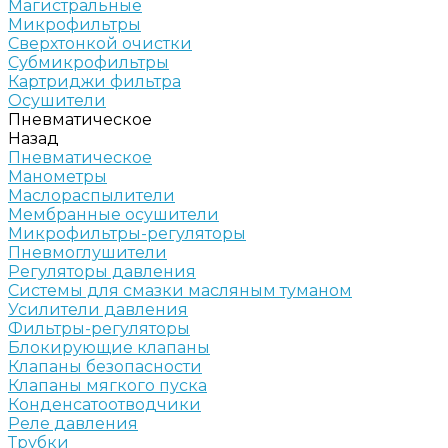
Магистральные
Микрофильтры
Сверхтонкой очистки
Субмикрофильтры
Картриджи фильтра
Осушители
Пневматическое
Назад
Пневматическое
Манометры
Маслораспылители
Мембранные осушители
Микрофильтры-регуляторы
Пневмоглушители
Регуляторы давления
Системы для смазки масляным туманом
Усилители давления
Фильтры-регуляторы
Блокирующие клапаны
Клапаны безопасности
Клапаны мягкого пуска
Конденсатоотводчики
Реле давления
Трубки