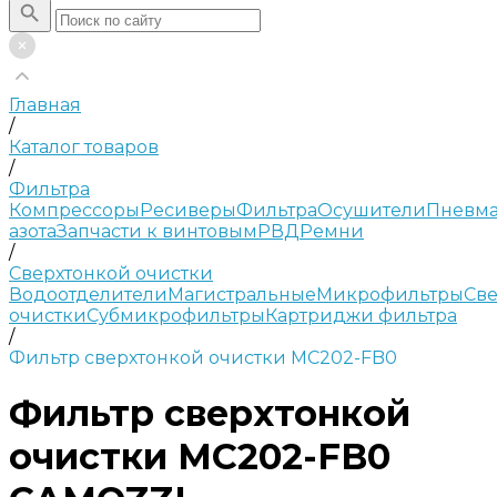
Главная
/
Каталог товаров
/
Фильтра
Компрессоры
Ресиверы
Фильтра
Осушители
Пневма
азота
Запчасти к винтовым
РВД
Ремни
/
Сверхтонкой очистки
Водоотделители
Магистральные
Микрофильтры
Све
очистки
Субмикрофильтры
Картриджи фильтра
/
Фильтр сверхтонкой очистки MC202-FB0
Фильтр сверхтонкой
очистки MC202-FB0