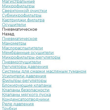
Магистральные
Микрофильтры
Сверхтонкой очистки
Субмикрофильтры
Картриджи фильтра
Осушители
Пневматическое
Назад
Пневматическое
Манометры
Маслораспылители
Мембранные осушители
Микрофильтры-регуляторы
Пневмоглушители
Регуляторы давления
Системы для смазки масляным туманом
Усилители давления
Фильтры-регуляторы
Блокирующие клапаны
Клапаны безопасности
Клапаны мягкого пуска
Конденсатоотводчики
Реле давления
Трубки