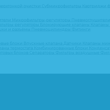
верхтонкой очистки
Субмикрофильтры
Картриджи ф
ители
Микрофильтры-регуляторы
Пневмоглушител
льтры-регуляторы
Блокирующие клапаны
Клапаны
шки и разъёмы
Пневмоцилиндры
Фитинги
овые блоки
Впускные клапана
Датчики
Клапаны ми
паны термостата
Комбинированные блоки
Конденса
нтовых блоков
Сепараторы
Фильтры воздушные
Фил