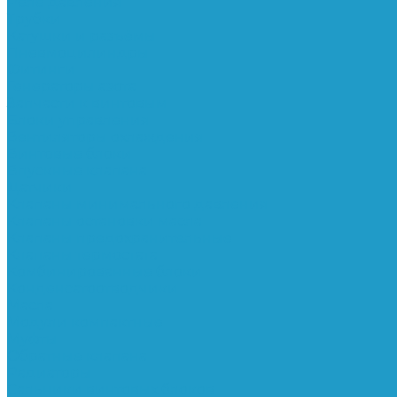
Реле давления
Трубки
Катушки и разъёмы
Пневмоцилиндры
Фитинги
Генераторы азота
Запчасти к винтовым
Блоки управления
Вентиляторы охлаждения
Винтовые блоки
Впускные клапана
Датчики
Клапаны минимального давления
Клапаны остановки масла
Клапаны предохранительные
Клапаны термостата
Комбинированные блоки
Конденсатоотводчики
Масла
Модули компактные
Муфты
Обратные клапана
Радиаторы
Сальники винтовых блоков