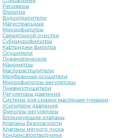
Спиральные
Ресиверы
Фильтра
Водоотделители
Магистральные
Микрофильтры
Сверхтонкой очистки
Субмикрофильтры
Картриджи фильтра
Осушители
Пневматическое
Манометры
Маслораспылители
Мембранные осушители
Микрофильтры-регуляторы
Пневмоглушители
Регуляторы давления
Системы для смазки масляным туманом
Усилители давления
Фильтры-регуляторы
Блокирующие клапаны
Клапаны безопасности
Клапаны мягкого пуска
Конденсатоотводчики