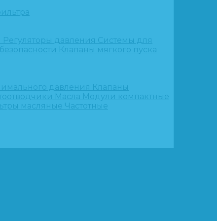
ильтра
и
Регуляторы давления
Системы для
 безопасности
Клапаны мягкого пуска
нимального давления
Клапаны
тоотводчики
Масла
Модули компактные
ьтры масляные
Частотные