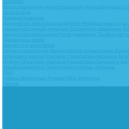
Фильтра
Водоотделители
Магистральные
Микрофильтры
С
Осушители
Пневматическое
Манометры
Маслораспылители
Мембранные осуш
смазки масляным туманом
Усилители давления
Фи
Конденсатоотводчики
Реле давления
Трубки
Кату
Генераторы азота
Запчасти к винтовым
Блоки управления
Вентиляторы охлаждения
Винт
остановки масла
Клапаны предохранительные
Кла
Муфты
Обратные клапана
Радиаторы
Сальники ви
преобразователи
Электромагнитные клапаны
РВД
Муфты обжимные
Рукава РВД
Фитинги
Ремни
Ремонт винтовых компрессоров
Опросные листы
Контакты
...
Компрессорное оборудование
Компрессоры
Винтовые
Спиральные