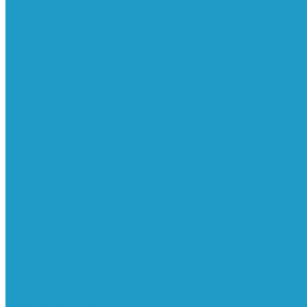
Ресиверы
Фильтра
Водоотделители
Магистральные
Микрофильтры
Сверхтонкой очистки
Субмикрофильтры
Картриджи фильтра
Осушители
Пневматическое
Манометры
Маслораспылители
Мембранные осушители
Микрофильтры-регуляторы
Пневмоглушители
Регуляторы давления
Системы для смазки масляным туманом
Усилители давления
Фильтры-регуляторы
Блокирующие клапаны
Клапаны безопасности
Клапаны мягкого пуска
Конденсатоотводчики