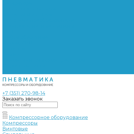
Сепараторы
Фильтры воздушные
Фильтры масляные
Частотные преобразователи
Электромагнитные клапаны
РВД
Муфты обжимные
Рукава РВД
Фитинги
Ремни
Ремонт винтовых компрессоров
Опросные листы
Контакты
+7 (351) 270-98-14
Заказать звонок
Компрессорное оборудование
Компрессоры
Винтовые