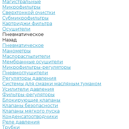
Магистральные
Микрофильтры
Сверхтонкой очистки
Субмикрофильтры
Картриджи фильтра
Осушители
Пневматическое
Назад
Пневматическое
Манометры
Маслораспылители
Мембранные осушители
Микрофильтры-регуляторы
Пневмоглушители
Регуляторы давления
Системы для смазки масляным туманом
Усилители давления
Фильтры-регуляторы
Блокирующие клапаны
Клапаны безопасности
Клапаны мягкого пуска
Конденсатоотводчики
Реле давления
Трубки