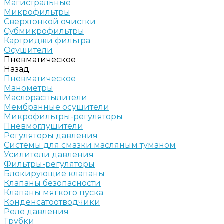
Магистральные
Микрофильтры
Сверхтонкой очистки
Субмикрофильтры
Картриджи фильтра
Осушители
Пневматическое
Назад
Пневматическое
Манометры
Маслораспылители
Мембранные осушители
Микрофильтры-регуляторы
Пневмоглушители
Регуляторы давления
Системы для смазки масляным туманом
Усилители давления
Фильтры-регуляторы
Блокирующие клапаны
Клапаны безопасности
Клапаны мягкого пуска
Конденсатоотводчики
Реле давления
Трубки