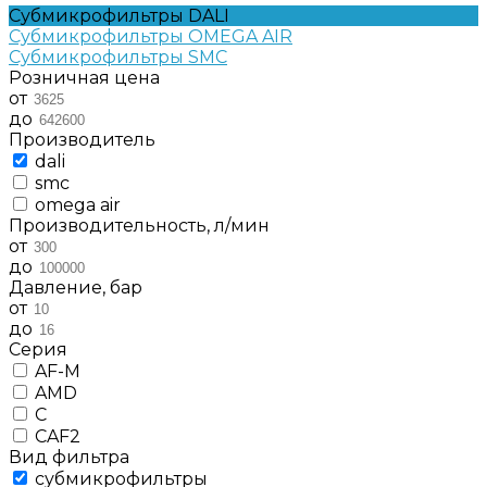
Субмикрофильтры DALI
Субмикрофильтры OMEGA AIR
Субмикрофильтры SMC
Розничная цена
от
до
Производитель
dali
smc
omega air
Производительность, л/мин
от
до
Давление, бар
от
до
Серия
AF-М
AMD
C
CAF2
Вид фильтра
субмикрофильтры