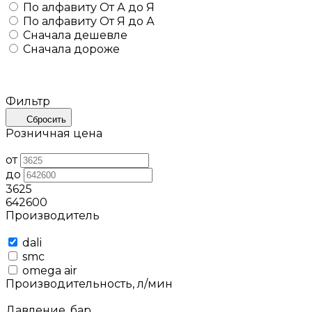
По алфавиту
От А до Я
По алфавиту
От Я до А
Сначала дешевле
Сначала дороже
Фильтр
Сбросить
Розничная цена
от
до
3625
642600
Производитель
dali
smc
omega air
Производительность, л/мин
Давление, бар