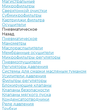
Магистральные
Микрофильтры
Сверхтонкой очистки
Субмикрофильтры
Картриджи фильтра
Осушители
Пневматическое
Назад
Пневматическое
Манометры
Маслораспылители
Мембранные осушители
Микрофильтры-регуляторы
Пневмоглушители
Регуляторы давления
Системы для смазки масляным туманом
Усилители давления
Фильтры-регуляторы
Блокирующие клапаны
Клапаны безопасности
Клапаны мягкого пуска
Конденсатоотводчики
Реле давления
Трубки