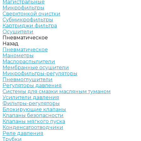
Магистральные
Микрофильтры
Сверхтонкой очистки
Субмикрофильтры
Картриджи фильтра
Осушители
Пневматическое
Назад
Пневматическое
Манометры
Маслораспылители
Мембранные осушители
Микрофильтры-регуляторы
Пневмоглушители
Регуляторы давления
Системы для смазки масляным туманом
Усилители давления
Фильтры-регуляторы
Блокирующие клапаны
Клапаны безопасности
Клапаны мягкого пуска
Конденсатоотводчики
Реле давления
Трубки