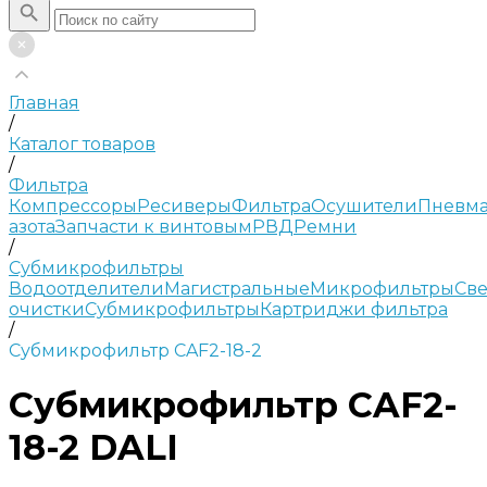
Главная
/
Каталог товаров
/
Фильтра
Компрессоры
Ресиверы
Фильтра
Осушители
Пневма
азота
Запчасти к винтовым
РВД
Ремни
/
Субмикрофильтры
Водоотделители
Магистральные
Микрофильтры
Све
очистки
Субмикрофильтры
Картриджи фильтра
/
Субмикрофильтр CAF2-18-2
Субмикрофильтр CAF2-
18-2 DALI