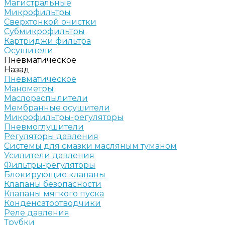
Магистральные
Микрофильтры
Сверхтонкой очистки
Субмикрофильтры
Картриджи фильтра
Осушители
Пневматическое
Назад
Пневматическое
Манометры
Маслораспылители
Мембранные осушители
Микрофильтры-регуляторы
Пневмоглушители
Регуляторы давления
Системы для смазки масляным туманом
Усилители давления
Фильтры-регуляторы
Блокирующие клапаны
Клапаны безопасности
Клапаны мягкого пуска
Конденсатоотводчики
Реле давления
Трубки