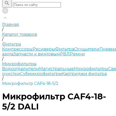
Главная
/
Каталог товаров
/
Фильтра
Компрессоры
Ресиверы
Фильтра
Осушители
Пневма
азота
Запчасти к винтовым
РВД
Ремни
/
Микрофильтры
Водоотделители
Магистральные
Микрофильтры
Све
очистки
Субмикрофильтры
Картриджи фильтра
/
Микрофильтр CAF4-18-5/2
Микрофильтр CAF4-18-
5/2 DALI