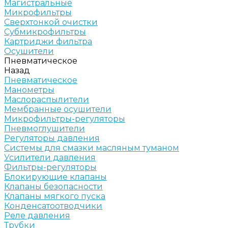
Магистральные
Микрофильтры
Сверхтонкой очистки
Субмикрофильтры
Картриджи фильтра
Осушители
Пневматическое
Назад
Пневматическое
Манометры
Маслораспылители
Мембранные осушители
Микрофильтры-регуляторы
Пневмоглушители
Регуляторы давления
Системы для смазки масляным туманом
Усилители давления
Фильтры-регуляторы
Блокирующие клапаны
Клапаны безопасности
Клапаны мягкого пуска
Конденсатоотводчики
Реле давления
Трубки