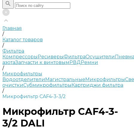
Главная
/
Каталог товаров
/
Фильтра
Компрессоры
Ресиверы
Фильтра
Осушители
Пневма
азота
Запчасти к винтовым
РВД
Ремни
/
Микрофильтры
Водоотделители
Магистральные
Микрофильтры
Све
очистки
Субмикрофильтры
Картриджи фильтра
/
Микрофильтр CAF4-3-3/2
Микрофильтр CAF4-3-
3/2 DALI