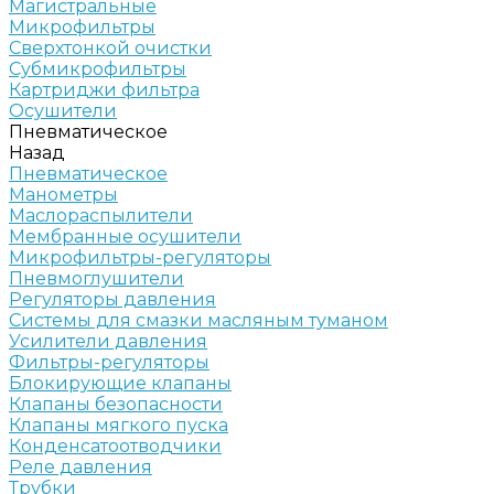
Магистральные
Микрофильтры
Сверхтонкой очистки
Субмикрофильтры
Картриджи фильтра
Осушители
Пневматическое
Назад
Пневматическое
Манометры
Маслораспылители
Мембранные осушители
Микрофильтры-регуляторы
Пневмоглушители
Регуляторы давления
Системы для смазки масляным туманом
Усилители давления
Фильтры-регуляторы
Блокирующие клапаны
Клапаны безопасности
Клапаны мягкого пуска
Конденсатоотводчики
Реле давления
Трубки