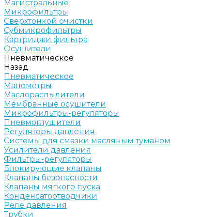
Магистральные
Микрофильтры
Сверхтонкой очистки
Субмикрофильтры
Картриджи фильтра
Осушители
Пневматическое
Назад
Пневматическое
Манометры
Маслораспылители
Мембранные осушители
Микрофильтры-регуляторы
Пневмоглушители
Регуляторы давления
Системы для смазки масляным туманом
Усилители давления
Фильтры-регуляторы
Блокирующие клапаны
Клапаны безопасности
Клапаны мягкого пуска
Конденсатоотводчики
Реле давления
Трубки