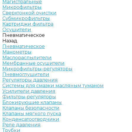
Магистральные
Микрофильтры
Сверхтонкой очистки
Субмикрофильтры
Картриджи фильтра
Осушители
Пневматическое
Назад
Пневматическое
Манометры
Маслораспылители
Мембранные осушители
Микрофильтры-регуляторы
Пневмоглушители
Регуляторы давления
Системы для смазки масляным туманом
Усилители давления
Фильтры-регуляторы
Блокирующие клапаны
Клапаны безопасности
Клапаны мягкого пуска
Конденсатоотводчики
Реле давления
Трубки