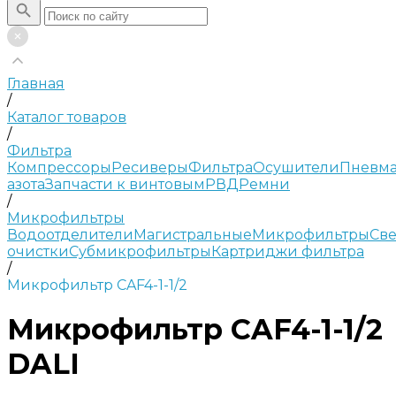
Главная
/
Каталог товаров
/
Фильтра
Компрессоры
Ресиверы
Фильтра
Осушители
Пневма
азота
Запчасти к винтовым
РВД
Ремни
/
Микрофильтры
Водоотделители
Магистральные
Микрофильтры
Све
очистки
Субмикрофильтры
Картриджи фильтра
/
Микрофильтр CAF4-1-1/2
Микрофильтр CAF4-1-1/2
DALI