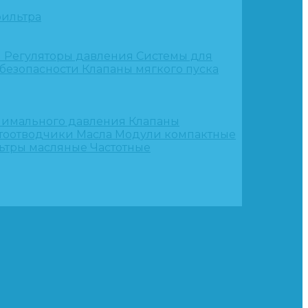
ильтра
и
Регуляторы давления
Системы для
 безопасности
Клапаны мягкого пуска
нимального давления
Клапаны
тоотводчики
Масла
Модули компактные
ьтры масляные
Частотные