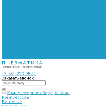
Сепараторы
Фильтры воздушные
Фильтры масляные
Частотные преобразователи
Электромагнитные клапаны
РВД
Муфты обжимные
Рукава РВД
Фитинги
Ремни
Ремонт винтовых компрессоров
Опросные листы
Контакты
+7 (351) 270-98-14
Заказать звонок
Компрессорное оборудование
Компрессоры
Винтовые