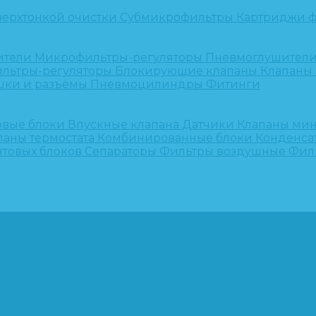
верхтонкой очистки
Субмикрофильтры
Картриджи ф
ители
Микрофильтры-регуляторы
Пневмоглушител
льтры-регуляторы
Блокирующие клапаны
Клапаны
шки и разъёмы
Пневмоцилиндры
Фитинги
овые блоки
Впускные клапана
Датчики
Клапаны ми
паны термостата
Комбинированные блоки
Конденса
нтовых блоков
Сепараторы
Фильтры воздушные
Фил