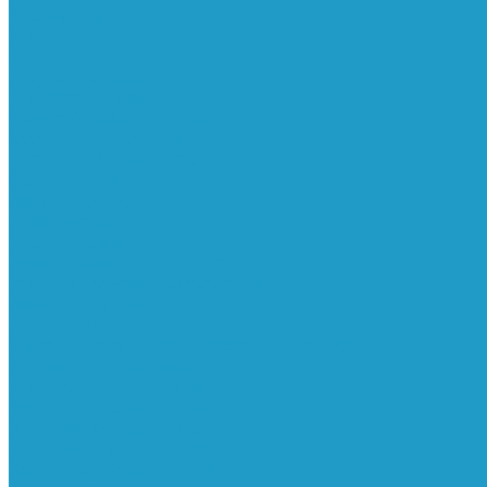
Ресиверы
Фильтра
Водоотделители
Магистральные
Микрофильтры
Сверхтонкой очистки
Субмикрофильтры
Картриджи фильтра
Осушители
Пневматическое
Манометры
Маслораспылители
Мембранные осушители
Микрофильтры-регуляторы
Пневмоглушители
Регуляторы давления
Системы для смазки масляным туманом
Усилители давления
Фильтры-регуляторы
Блокирующие клапаны
Клапаны безопасности
Клапаны мягкого пуска
Конденсатоотводчики