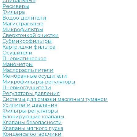
Спиральные
Ресиверы
Фильтра
Водоотделители
Магистральные
Микрофильтры
Сверхтонкой очистки
Субмикрофильтры
Картриджи фильтра
Осушители
Пневматическое
Манометры
Маслораспылители
Мембранные осушители
Микрофильтры-регуляторы
Пневмоглушители
Регуляторы давления
Системы для смазки масляным туманом
Усилители давления
Фильтры-регуляторы
Блокирующие клапаны
Клапаны безопасности
Клапаны мягкого пуска
Конденсатоотводчики