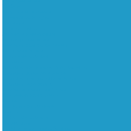
Реле давления
Трубки
Катушки и разъёмы
Пневмоцилиндры
Фитинги
Генераторы азота
Запчасти к винтовым
Блоки управления
Вентиляторы охлаждения
Винтовые блоки
Впускные клапана
Датчики
Клапаны минимального давления
Клапаны остановки масла
Клапаны предохранительные
Клапаны термостата
Комбинированные блоки
Конденсатоотводчики
Масла
Модули компактные
Муфты
Обратные клапана
Радиаторы
Сальники винтовых блоков