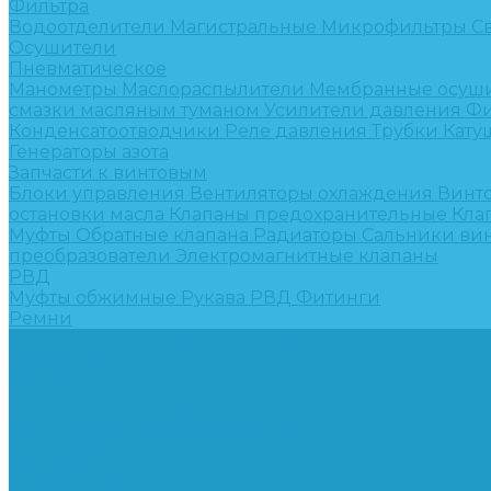
Фильтра
Водоотделители
Магистральные
Микрофильтры
С
Осушители
Пневматическое
Манометры
Маслораспылители
Мембранные осуш
смазки масляным туманом
Усилители давления
Фи
Конденсатоотводчики
Реле давления
Трубки
Кату
Генераторы азота
Запчасти к винтовым
Блоки управления
Вентиляторы охлаждения
Винт
остановки масла
Клапаны предохранительные
Кла
Муфты
Обратные клапана
Радиаторы
Сальники ви
преобразователи
Электромагнитные клапаны
РВД
Муфты обжимные
Рукава РВД
Фитинги
Ремни
Ремонт винтовых компрессоров
Опросные листы
Контакты
...
Компрессорное оборудование
Компрессоры
Винтовые
Спиральные