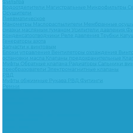
Фильтра
Водоотделители
Магистральные
Микрофильтры
С
Осушители
Пневматическое
Манометры
Маслораспылители
Мембранные осуш
смазки масляным туманом
Усилители давления
Фи
Конденсатоотводчики
Реле давления
Трубки
Кату
Генераторы азота
Запчасти к винтовым
Блоки управления
Вентиляторы охлаждения
Винт
остановки масла
Клапаны предохранительные
Кла
Муфты
Обратные клапана
Радиаторы
Сальники ви
преобразователи
Электромагнитные клапаны
РВД
Муфты обжимные
Рукава РВД
Фитинги
Ремни
Ремонт винтовых компрессоров
Опросные листы
Контакты
...
Компрессорное оборудование
Компрессоры
Винтовые
Спиральные