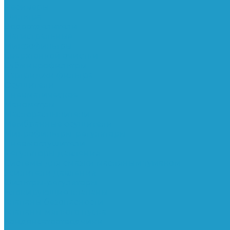
Ресиверы
Фильтра
Водоотделители
Магистральные
Микрофильтры
Сверхтонкой очистки
Субмикрофильтры
Картриджи фильтра
Осушители
Пневматическое
Манометры
Маслораспылители
Мембранные осушители
Микрофильтры-регуляторы
Пневмоглушители
Регуляторы давления
Системы для смазки масляным туманом
Усилители давления
Фильтры-регуляторы
Блокирующие клапаны
Клапаны безопасности
Клапаны мягкого пуска
Конденсатоотводчики