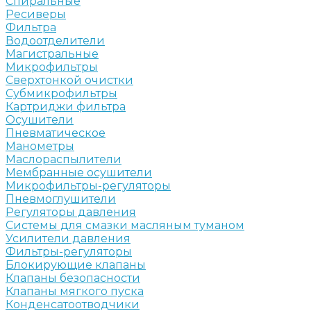
Спиральные
Ресиверы
Фильтра
Водоотделители
Магистральные
Микрофильтры
Сверхтонкой очистки
Субмикрофильтры
Картриджи фильтра
Осушители
Пневматическое
Манометры
Маслораспылители
Мембранные осушители
Микрофильтры-регуляторы
Пневмоглушители
Регуляторы давления
Системы для смазки масляным туманом
Усилители давления
Фильтры-регуляторы
Блокирующие клапаны
Клапаны безопасности
Клапаны мягкого пуска
Конденсатоотводчики