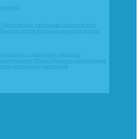
ильтра
и
Регуляторы давления
Системы для
 безопасности
Клапаны мягкого пуска
нимального давления
Клапаны
тоотводчики
Масла
Модули компактные
ьтры масляные
Частотные