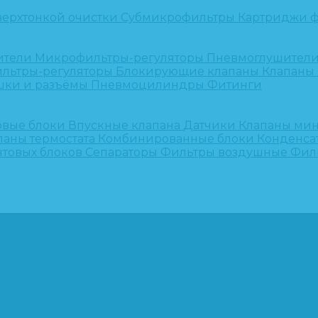
верхтонкой очистки
Субмикрофильтры
Картриджи ф
ители
Микрофильтры-регуляторы
Пневмоглушител
льтры-регуляторы
Блокирующие клапаны
Клапаны
шки и разъёмы
Пневмоцилиндры
Фитинги
овые блоки
Впускные клапана
Датчики
Клапаны ми
паны термостата
Комбинированные блоки
Конденса
нтовых блоков
Сепараторы
Фильтры воздушные
Фил