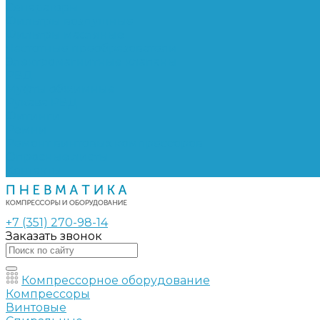
Сепараторы
Фильтры воздушные
Фильтры масляные
Частотные преобразователи
Электромагнитные клапаны
РВД
Муфты обжимные
Рукава РВД
Фитинги
Ремни
Ремонт винтовых компрессоров
Опросные листы
Контакты
+7 (351) 270-98-14
Заказать звонок
Компрессорное оборудование
Компрессоры
Винтовые