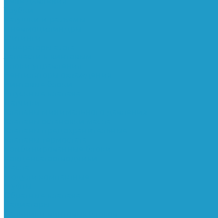
Реле давления
Трубки
Катушки и разъёмы
Пневмоцилиндры
Фитинги
Генераторы азота
Запчасти к винтовым
Блоки управления
Вентиляторы охлаждения
Винтовые блоки
Впускные клапана
Датчики
Клапаны минимального давления
Клапаны остановки масла
Клапаны предохранительные
Клапаны термостата
Комбинированные блоки
Конденсатоотводчики
Масла
Модули компактные
Муфты
Обратные клапана
Радиаторы
Сальники винтовых блоков