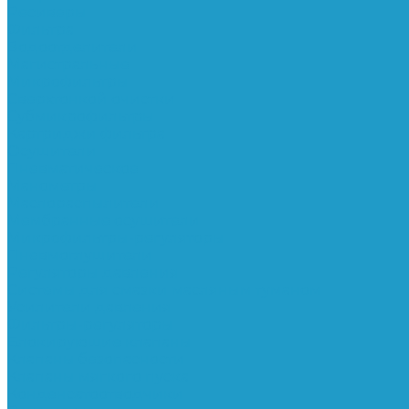
Ресиверы
Фильтра
Водоотделители
Магистральные
Микрофильтры
Сверхтонкой очистки
Субмикрофильтры
Картриджи фильтра
Осушители
Пневматическое
Манометры
Маслораспылители
Мембранные осушители
Микрофильтры-регуляторы
Пневмоглушители
Регуляторы давления
Системы для смазки масляным туманом
Усилители давления
Фильтры-регуляторы
Блокирующие клапаны
Клапаны безопасности
Клапаны мягкого пуска
Конденсатоотводчики