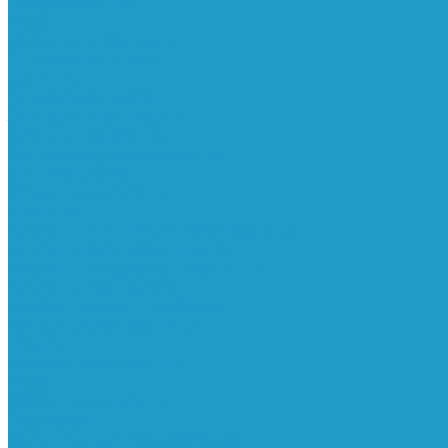
Реле давления
Трубки
Катушки и разъёмы
Пневмоцилиндры
Фитинги
Генераторы азота
Запчасти к винтовым
Блоки управления
Вентиляторы охлаждения
Винтовые блоки
Впускные клапана
Датчики
Клапаны минимального давления
Клапаны остановки масла
Клапаны предохранительные
Клапаны термостата
Комбинированные блоки
Конденсатоотводчики
Масла
Модули компактные
Муфты
Обратные клапана
Радиаторы
Сальники винтовых блоков