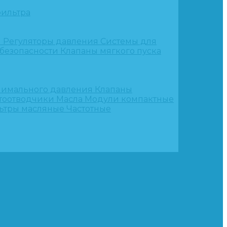
ильтра
и
Регуляторы давления
Системы для
 безопасности
Клапаны мягкого пуска
нимального давления
Клапаны
тоотводчики
Масла
Модули компактные
ьтры масляные
Частотные