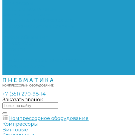
Сепараторы
Фильтры воздушные
Фильтры масляные
Частотные преобразователи
Электромагнитные клапаны
РВД
Муфты обжимные
Рукава РВД
Фитинги
Ремни
Ремонт винтовых компрессоров
Опросные листы
Контакты
+7 (351) 270-98-14
Заказать звонок
Компрессорное оборудование
Компрессоры
Винтовые