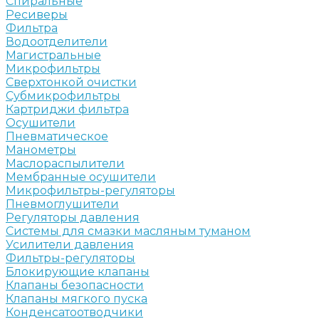
Спиральные
Ресиверы
Фильтра
Водоотделители
Магистральные
Микрофильтры
Сверхтонкой очистки
Субмикрофильтры
Картриджи фильтра
Осушители
Пневматическое
Манометры
Маслораспылители
Мембранные осушители
Микрофильтры-регуляторы
Пневмоглушители
Регуляторы давления
Системы для смазки масляным туманом
Усилители давления
Фильтры-регуляторы
Блокирующие клапаны
Клапаны безопасности
Клапаны мягкого пуска
Конденсатоотводчики