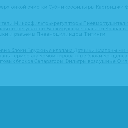
верхтонкой очистки
Субмикрофильтры
Картриджи ф
ители
Микрофильтры-регуляторы
Пневмоглушител
льтры-регуляторы
Блокирующие клапаны
Клапаны
шки и разъёмы
Пневмоцилиндры
Фитинги
овые блоки
Впускные клапана
Датчики
Клапаны ми
паны термостата
Комбинированные блоки
Конденса
нтовых блоков
Сепараторы
Фильтры воздушные
Фил