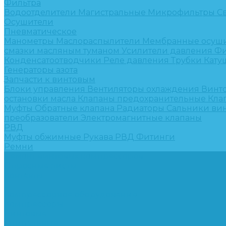
Фильтра
Водоотделители
Магистральные
Микрофильтры
С
Осушители
Пневматическое
Манометры
Маслораспылители
Мембранные осуш
смазки масляным туманом
Усилители давления
Фи
Конденсатоотводчики
Реле давления
Трубки
Кату
Генераторы азота
Запчасти к винтовым
Блоки управления
Вентиляторы охлаждения
Винт
остановки масла
Клапаны предохранительные
Кла
Муфты
Обратные клапана
Радиаторы
Сальники ви
преобразователи
Электромагнитные клапаны
РВД
Муфты обжимные
Рукава РВД
Фитинги
Ремни
Ремонт винтовых компрессоров
Опросные листы
Контакты
...
Компрессорное оборудование
Компрессоры
Винтовые
Спиральные