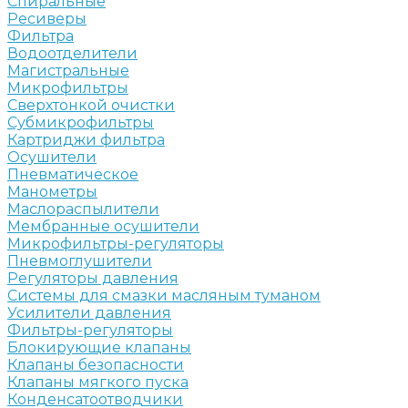
Спиральные
Ресиверы
Фильтра
Водоотделители
Магистральные
Микрофильтры
Сверхтонкой очистки
Субмикрофильтры
Картриджи фильтра
Осушители
Пневматическое
Манометры
Маслораспылители
Мембранные осушители
Микрофильтры-регуляторы
Пневмоглушители
Регуляторы давления
Системы для смазки масляным туманом
Усилители давления
Фильтры-регуляторы
Блокирующие клапаны
Клапаны безопасности
Клапаны мягкого пуска
Конденсатоотводчики