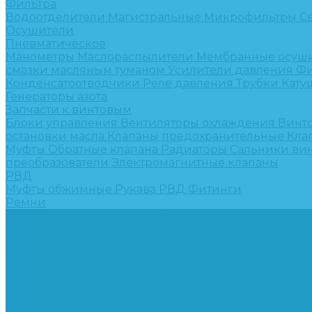
Фильтра
Водоотделители
Магистральные
Микрофильтры
С
Осушители
Пневматическое
Манометры
Маслораспылители
Мембранные осуш
смазки масляным туманом
Усилители давления
Фи
Конденсатоотводчики
Реле давления
Трубки
Кату
Генераторы азота
Запчасти к винтовым
Блоки управления
Вентиляторы охлаждения
Винт
остановки масла
Клапаны предохранительные
Кла
Муфты
Обратные клапана
Радиаторы
Сальники ви
преобразователи
Электромагнитные клапаны
РВД
Муфты обжимные
Рукава РВД
Фитинги
Ремни
Ремонт винтовых компрессоров
Опросные листы
Контакты
...
Компрессорное оборудование
Компрессоры
Винтовые
Спиральные