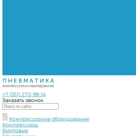
Сепараторы
Фильтры воздушные
Фильтры масляные
Частотные преобразователи
Электромагнитные клапаны
РВД
Муфты обжимные
Рукава РВД
Фитинги
Ремни
Ремонт винтовых компрессоров
Опросные листы
Контакты
+7 (351) 270-98-14
Заказать звонок
Компрессорное оборудование
Компрессоры
Винтовые