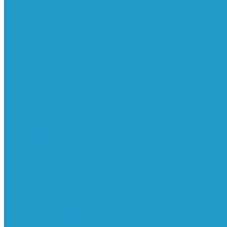
Ресиверы
Фильтра
Водоотделители
Магистральные
Микрофильтры
Сверхтонкой очистки
Субмикрофильтры
Картриджи фильтра
Осушители
Пневматическое
Манометры
Маслораспылители
Мембранные осушители
Микрофильтры-регуляторы
Пневмоглушители
Регуляторы давления
Системы для смазки масляным туманом
Усилители давления
Фильтры-регуляторы
Блокирующие клапаны
Клапаны безопасности
Клапаны мягкого пуска
Конденсатоотводчики