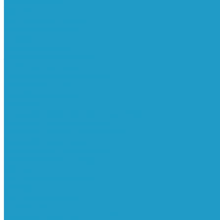
Реле давления
Трубки
Катушки и разъёмы
Пневмоцилиндры
Фитинги
Генераторы азота
Запчасти к винтовым
Блоки управления
Вентиляторы охлаждения
Винтовые блоки
Впускные клапана
Датчики
Клапаны минимального давления
Клапаны остановки масла
Клапаны предохранительные
Клапаны термостата
Комбинированные блоки
Конденсатоотводчики
Масла
Модули компактные
Муфты
Обратные клапана
Радиаторы
Сальники винтовых блоков