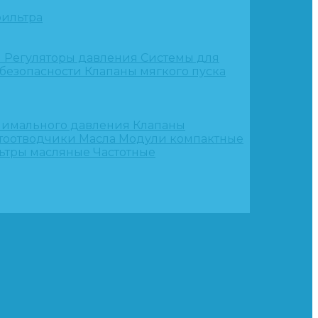
ильтра
и
Регуляторы давления
Системы для
 безопасности
Клапаны мягкого пуска
нимального давления
Клапаны
тоотводчики
Масла
Модули компактные
ьтры масляные
Частотные