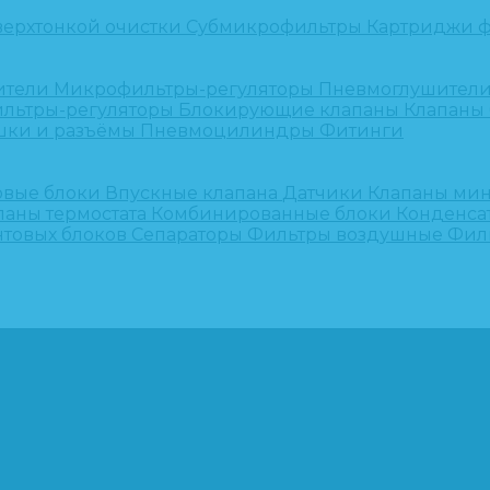
верхтонкой очистки
Субмикрофильтры
Картриджи ф
ители
Микрофильтры-регуляторы
Пневмоглушител
льтры-регуляторы
Блокирующие клапаны
Клапаны
шки и разъёмы
Пневмоцилиндры
Фитинги
овые блоки
Впускные клапана
Датчики
Клапаны ми
паны термостата
Комбинированные блоки
Конденса
нтовых блоков
Сепараторы
Фильтры воздушные
Фил