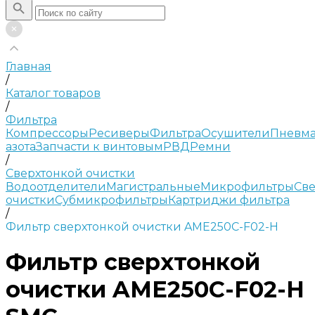
Главная
/
Каталог товаров
/
Фильтра
Компрессоры
Ресиверы
Фильтра
Осушители
Пневма
азота
Запчасти к винтовым
РВД
Ремни
/
Сверхтонкой очистки
Водоотделители
Магистральные
Микрофильтры
Све
очистки
Субмикрофильтры
Картриджи фильтра
/
Фильтр сверхтонкой очистки AME250C-F02-H
Фильтр сверхтонкой
очистки AME250C-F02-H