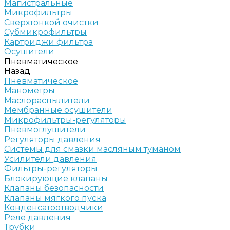
Магистральные
Микрофильтры
Сверхтонкой очистки
Субмикрофильтры
Картриджи фильтра
Осушители
Пневматическое
Назад
Пневматическое
Манометры
Маслораспылители
Мембранные осушители
Микрофильтры-регуляторы
Пневмоглушители
Регуляторы давления
Системы для смазки масляным туманом
Усилители давления
Фильтры-регуляторы
Блокирующие клапаны
Клапаны безопасности
Клапаны мягкого пуска
Конденсатоотводчики
Реле давления
Трубки