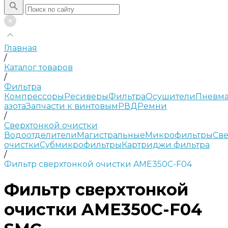
Главная
/
Каталог товаров
/
Фильтра
Компрессоры
Ресиверы
Фильтра
Осушители
Пневма
азота
Запчасти к винтовым
РВД
Ремни
/
Сверхтонкой очистки
Водоотделители
Магистральные
Микрофильтры
Све
очистки
Субмикрофильтры
Картриджи фильтра
/
Фильтр сверхтонкой очистки AME350C-F04
Фильтр сверхтонкой
очистки AME350C-F04