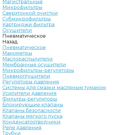
Магистральные
Микрофильтры
Сверхтонкой очистки
Субмикрофильтры
Картриджи фильтра
Осушители
Пневматическое
Назад
Пневматическое
Манометры
Маслораспылители
Мембранные осушители
Микрофильтры-регуляторы
Пневмоглушители
Регуляторы давления
Системы для смазки масляным туманом
Усилители давления
Фильтры-регуляторы
Блокирующие клапаны
Клапаны безопасности
Клапаны мягкого пуска
Конденсатоотводчики
Реле давления
Трубки