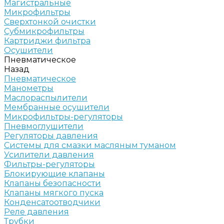
Магистральные
Микрофильтры
Сверхтонкой очистки
Субмикрофильтры
Картриджи фильтра
Осушители
Пневматическое
Назад
Пневматическое
Манометры
Маслораспылители
Мембранные осушители
Микрофильтры-регуляторы
Пневмоглушители
Регуляторы давления
Системы для смазки масляным туманом
Усилители давления
Фильтры-регуляторы
Блокирующие клапаны
Клапаны безопасности
Клапаны мягкого пуска
Конденсатоотводчики
Реле давления
Трубки