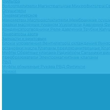
Фильтра
Водоотделители
Магистральные
Микрофильтры
С
Осушители
Пневматическое
Манометры
Маслораспылители
Мембранные осуш
смазки масляным туманом
Усилители давления
Фи
Конденсатоотводчики
Реле давления
Трубки
Кату
Генераторы азота
Запчасти к винтовым
Блоки управления
Вентиляторы охлаждения
Винт
остановки масла
Клапаны предохранительные
Кла
Муфты
Обратные клапана
Радиаторы
Сальники ви
преобразователи
Электромагнитные клапаны
РВД
Муфты обжимные
Рукава РВД
Фитинги
Ремни
Ремонт винтовых компрессоров
Опросные листы
Контакты
...
Компрессорное оборудование
Компрессоры
Винтовые
Спиральные