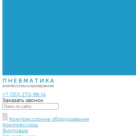
Сепараторы
Фильтры воздушные
Фильтры масляные
Частотные преобразователи
Электромагнитные клапаны
РВД
Муфты обжимные
Рукава РВД
Фитинги
Ремни
Ремонт винтовых компрессоров
Опросные листы
Контакты
+7 (351) 270-98-14
Заказать звонок
Компрессорное оборудование
Компрессоры
Винтовые