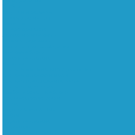
Реле давления
Трубки
Катушки и разъёмы
Пневмоцилиндры
Фитинги
Генераторы азота
Запчасти к винтовым
Блоки управления
Вентиляторы охлаждения
Винтовые блоки
Впускные клапана
Датчики
Клапаны минимального давления
Клапаны остановки масла
Клапаны предохранительные
Клапаны термостата
Комбинированные блоки
Конденсатоотводчики
Масла
Модули компактные
Муфты
Обратные клапана
Радиаторы
Сальники винтовых блоков