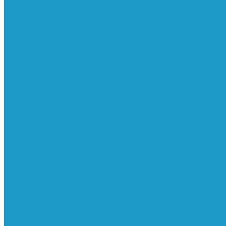
Ресиверы
Фильтра
Водоотделители
Магистральные
Микрофильтры
Сверхтонкой очистки
Субмикрофильтры
Картриджи фильтра
Осушители
Пневматическое
Манометры
Маслораспылители
Мембранные осушители
Микрофильтры-регуляторы
Пневмоглушители
Регуляторы давления
Системы для смазки масляным туманом
Усилители давления
Фильтры-регуляторы
Блокирующие клапаны
Клапаны безопасности
Клапаны мягкого пуска
Конденсатоотводчики