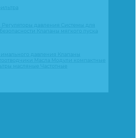
ильтра
и
Регуляторы давления
Системы для
 безопасности
Клапаны мягкого пуска
нимального давления
Клапаны
тоотводчики
Масла
Модули компактные
ьтры масляные
Частотные