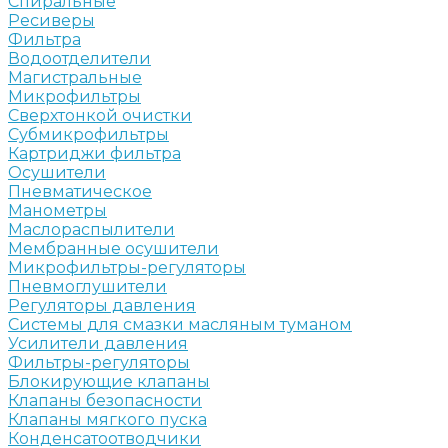
Спиральные
Ресиверы
Фильтра
Водоотделители
Магистральные
Микрофильтры
Сверхтонкой очистки
Субмикрофильтры
Картриджи фильтра
Осушители
Пневматическое
Манометры
Маслораспылители
Мембранные осушители
Микрофильтры-регуляторы
Пневмоглушители
Регуляторы давления
Системы для смазки масляным туманом
Усилители давления
Фильтры-регуляторы
Блокирующие клапаны
Клапаны безопасности
Клапаны мягкого пуска
Конденсатоотводчики