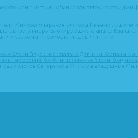
верхтонкой очистки
Субмикрофильтры
Картриджи ф
ители
Микрофильтры-регуляторы
Пневмоглушител
льтры-регуляторы
Блокирующие клапаны
Клапаны
шки и разъёмы
Пневмоцилиндры
Фитинги
овые блоки
Впускные клапана
Датчики
Клапаны ми
паны термостата
Комбинированные блоки
Конденса
нтовых блоков
Сепараторы
Фильтры воздушные
Фил