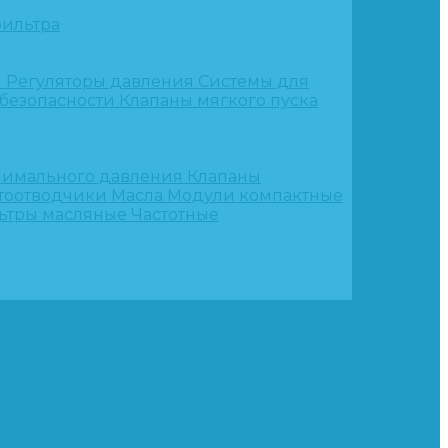
ильтра
и
Регуляторы давления
Системы для
 безопасности
Клапаны мягкого пуска
нимального давления
Клапаны
тоотводчики
Масла
Модули компактные
ьтры масляные
Частотные