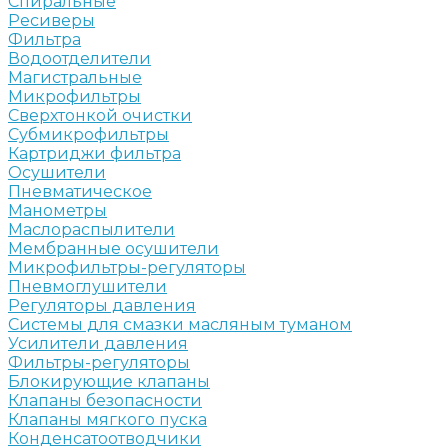
Спиральные
Ресиверы
Фильтра
Водоотделители
Магистральные
Микрофильтры
Сверхтонкой очистки
Субмикрофильтры
Картриджи фильтра
Осушители
Пневматическое
Манометры
Маслораспылители
Мембранные осушители
Микрофильтры-регуляторы
Пневмоглушители
Регуляторы давления
Системы для смазки масляным туманом
Усилители давления
Фильтры-регуляторы
Блокирующие клапаны
Клапаны безопасности
Клапаны мягкого пуска
Конденсатоотводчики