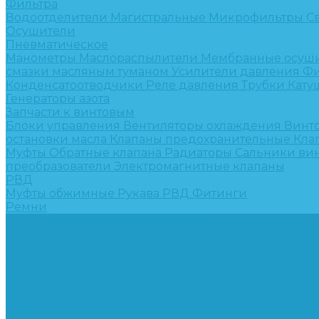
Фильтра
Водоотделители
Магистральные
Микрофильтры
С
Осушители
Пневматическое
Манометры
Маслораспылители
Мембранные осуш
смазки масляным туманом
Усилители давления
Фи
Конденсатоотводчики
Реле давления
Трубки
Кату
Генераторы азота
Запчасти к винтовым
Блоки управления
Вентиляторы охлаждения
Винт
остановки масла
Клапаны предохранительные
Кла
Муфты
Обратные клапана
Радиаторы
Сальники ви
преобразователи
Электромагнитные клапаны
РВД
Муфты обжимные
Рукава РВД
Фитинги
Ремни
Ремонт винтовых компрессоров
Опросные листы
Контакты
...
Компрессорное оборудование
Компрессоры
Винтовые
Спиральные