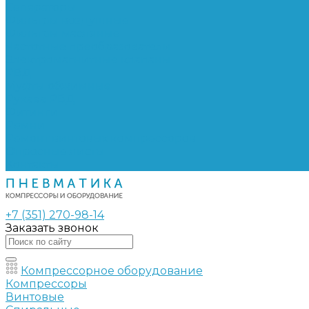
Сепараторы
Фильтры воздушные
Фильтры масляные
Частотные преобразователи
Электромагнитные клапаны
РВД
Муфты обжимные
Рукава РВД
Фитинги
Ремни
Ремонт винтовых компрессоров
Опросные листы
Контакты
+7 (351) 270-98-14
Заказать звонок
Компрессорное оборудование
Компрессоры
Винтовые