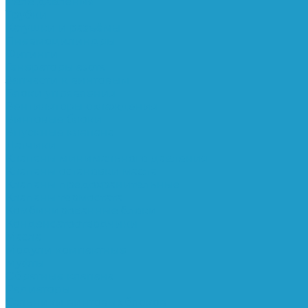
Реле давления
Трубки
Катушки и разъёмы
Пневмоцилиндры
Фитинги
Генераторы азота
Запчасти к винтовым
Блоки управления
Вентиляторы охлаждения
Винтовые блоки
Впускные клапана
Датчики
Клапаны минимального давления
Клапаны остановки масла
Клапаны предохранительные
Клапаны термостата
Комбинированные блоки
Конденсатоотводчики
Масла
Модули компактные
Муфты
Обратные клапана
Радиаторы
Сальники винтовых блоков