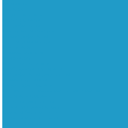
Ресиверы
Фильтра
Водоотделители
Магистральные
Микрофильтры
Сверхтонкой очистки
Субмикрофильтры
Картриджи фильтра
Осушители
Пневматическое
Манометры
Маслораспылители
Мембранные осушители
Микрофильтры-регуляторы
Пневмоглушители
Регуляторы давления
Системы для смазки масляным туманом
Усилители давления
Фильтры-регуляторы
Блокирующие клапаны
Клапаны безопасности
Клапаны мягкого пуска
Конденсатоотводчики