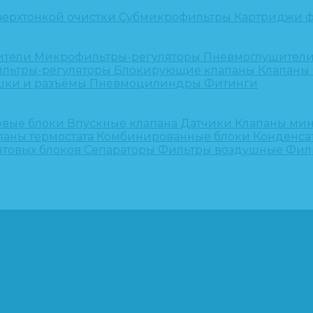
верхтонкой очистки
Субмикрофильтры
Картриджи ф
ители
Микрофильтры-регуляторы
Пневмоглушител
льтры-регуляторы
Блокирующие клапаны
Клапаны
шки и разъёмы
Пневмоцилиндры
Фитинги
овые блоки
Впускные клапана
Датчики
Клапаны ми
паны термостата
Комбинированные блоки
Конденса
нтовых блоков
Сепараторы
Фильтры воздушные
Фил