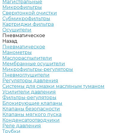
Магистральные
Микрофильтры
Сверхтонкой очистки
Субмикрофильтры
Картриджи фильтра
Осушители
Пневматическое
Назад
Пневматическое
Манометры
Маслораспылители
Мембранные осушители
Микрофильтры-регуляторы
Пневмоглушители
Регуляторы давления
Системы для смазки масляным туманом
Усилители давления
Фильтры-регуляторы
Блокирующие клапаны
Клапаны безопасности
Клапаны мягкого пуска
Конденсатоотводчики
Реле давления
Трубки