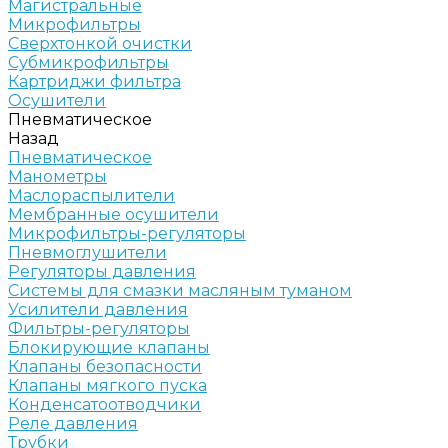
Магистральные
Микрофильтры
Сверхтонкой очистки
Субмикрофильтры
Картриджи фильтра
Осушители
Пневматическое
Назад
Пневматическое
Манометры
Маслораспылители
Мембранные осушители
Микрофильтры-регуляторы
Пневмоглушители
Регуляторы давления
Системы для смазки масляным туманом
Усилители давления
Фильтры-регуляторы
Блокирующие клапаны
Клапаны безопасности
Клапаны мягкого пуска
Конденсатоотводчики
Реле давления
Трубки