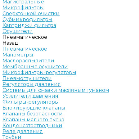
Магистральные
Микрофильтры
Сверхтонкой очистки
Субмикрофильтры
Картриджи фильтра
Осушители
Пневматическое
Назад
Пневматическое
Манометры
Маслораспылители
Мембранные осушители
Микрофильтры-регуляторы
Пневмоглушители
Регуляторы давления
Системы для смазки масляным туманом
Усилители давления
Фильтры-регуляторы
Блокирующие клапаны
Клапаны безопасности
Клапаны мягкого пуска
Конденсатоотводчики
Реле давления
Трубки