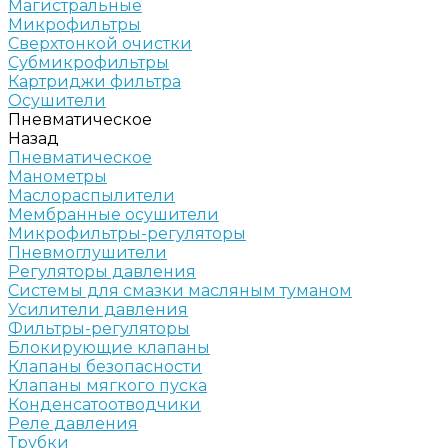
Магистральные
Микрофильтры
Сверхтонкой очистки
Субмикрофильтры
Картриджи фильтра
Осушители
Пневматическое
Назад
Пневматическое
Манометры
Маслораспылители
Мембранные осушители
Микрофильтры-регуляторы
Пневмоглушители
Регуляторы давления
Системы для смазки масляным туманом
Усилители давления
Фильтры-регуляторы
Блокирующие клапаны
Клапаны безопасности
Клапаны мягкого пуска
Конденсатоотводчики
Реле давления
Трубки