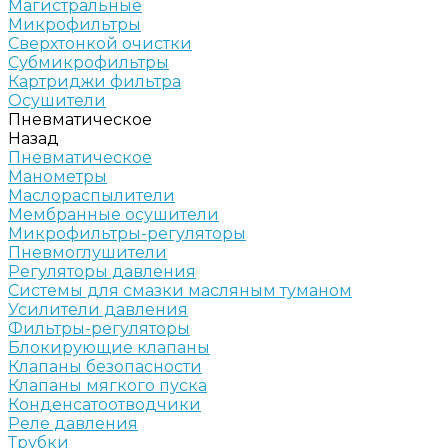
Магистральные
Микрофильтры
Сверхтонкой очистки
Субмикрофильтры
Картриджи фильтра
Осушители
Пневматическое
Назад
Пневматическое
Манометры
Маслораспылители
Мембранные осушители
Микрофильтры-регуляторы
Пневмоглушители
Регуляторы давления
Системы для смазки масляным туманом
Усилители давления
Фильтры-регуляторы
Блокирующие клапаны
Клапаны безопасности
Клапаны мягкого пуска
Конденсатоотводчики
Реле давления
Трубки