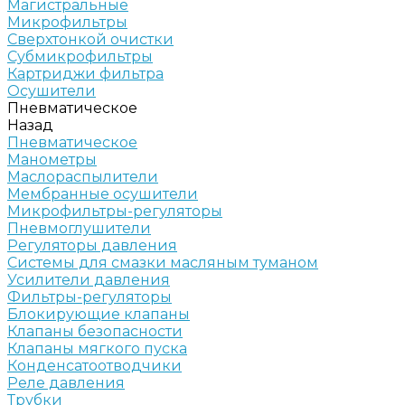
Магистральные
Микрофильтры
Сверхтонкой очистки
Субмикрофильтры
Картриджи фильтра
Осушители
Пневматическое
Назад
Пневматическое
Манометры
Маслораспылители
Мембранные осушители
Микрофильтры-регуляторы
Пневмоглушители
Регуляторы давления
Системы для смазки масляным туманом
Усилители давления
Фильтры-регуляторы
Блокирующие клапаны
Клапаны безопасности
Клапаны мягкого пуска
Конденсатоотводчики
Реле давления
Трубки