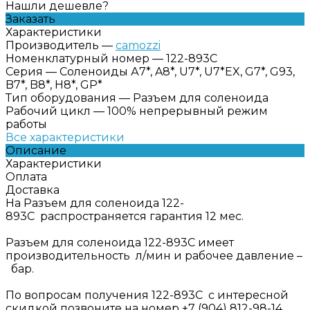
Нашли дешевле?
Заказать
Характеристики
Производитель
—
camozzi
Номенклатурный номер
—
122-893C
Серия
—
Соленоиды А7*, A8*, U7*, U7*EX, G7*, G93,
B7*, B8*, H8*, GP*
Тип оборудования
—
Разъем для соленоида
Рабочий цикл
—
100% непрерывный режим
работы
Все характеристики
Описание
Характеристики
Оплата
Доставка
На Разъем для соленоида 122-
893C распространяется гарантия 12 мес.
Разъем для соленоида 122-893C имеет
производительность л/мин и рабочее давление –
бар.
По вопросам получения 122-893C с интересной
скидкой позвоните на номер +7 (904) 812-98-14.