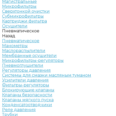
Магистральные
Микрофильтры
Сверхтонкой очистки
Субмикрофильтры
Картриджи фильтра
Осушители
Пневматическое
Назад
Пневматическое
Манометры
Маслораспылители
Мембранные осушители
Микрофильтры-регуляторы
Пневмоглушители
Регуляторы давления
Системы для смазки масляным туманом
Усилители давления
Фильтры-регуляторы
Блокирующие клапаны
Клапаны безопасности
Клапаны мягкого пуска
Конденсатоотводчики
Реле давления
Трубки