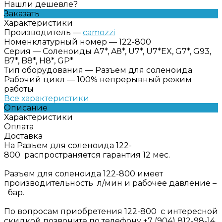
Нашли дешевле?
Заказать
Характеристики
Производитель
—
camozzi
Номенклатурный номер
—
122-800
Серия
—
Соленоиды А7*, A8*, U7*, U7*EX, G7*, G93,
B7*, B8*, H8*, GP*
Тип оборудования
—
Разъем для соленоида
Рабочий цикл
—
100% непрерывный режим
работы
Все характеристики
Описание
Характеристики
Оплата
Доставка
На Разъем для соленоида 122-
800 распространяется гарантия 12 мес.
Разъем для соленоида 122-800 имеет
производительность л/мин и рабочее давление –
бар.
По вопросам приобретения 122-800 с интересной
скидкой позвоните по телефону +7 (904) 812-98-14.