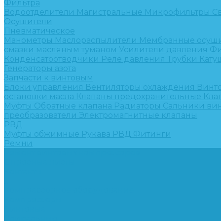
Фильтра
Водоотделители
Магистральные
Микрофильтры
С
Осушители
Пневматическое
Манометры
Маслораспылители
Мембранные осуш
смазки масляным туманом
Усилители давления
Фи
Конденсатоотводчики
Реле давления
Трубки
Кату
Генераторы азота
Запчасти к винтовым
Блоки управления
Вентиляторы охлаждения
Винт
остановки масла
Клапаны предохранительные
Кла
Муфты
Обратные клапана
Радиаторы
Сальники ви
преобразователи
Электромагнитные клапаны
РВД
Муфты обжимные
Рукава РВД
Фитинги
Ремни
Ремонт винтовых компрессоров
Опросные листы
Контакты
...
Компрессорное оборудование
Компрессоры
Винтовые
Спиральные