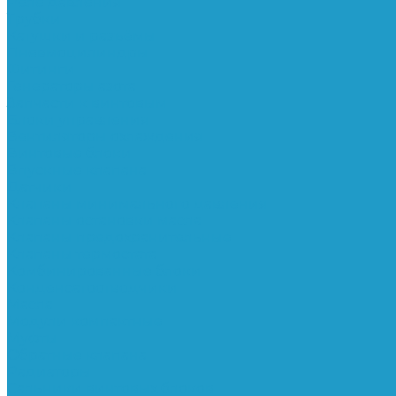
Реле давления
Трубки
Катушки и разъёмы
Пневмоцилиндры
Фитинги
Генераторы азота
Запчасти к винтовым
Блоки управления
Вентиляторы охлаждения
Винтовые блоки
Впускные клапана
Датчики
Клапаны минимального давления
Клапаны остановки масла
Клапаны предохранительные
Клапаны термостата
Комбинированные блоки
Конденсатоотводчики
Масла
Модули компактные
Муфты
Обратные клапана
Радиаторы
Сальники винтовых блоков