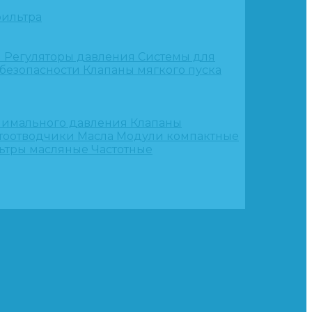
ильтра
и
Регуляторы давления
Системы для
 безопасности
Клапаны мягкого пуска
нимального давления
Клапаны
тоотводчики
Масла
Модули компактные
ьтры масляные
Частотные