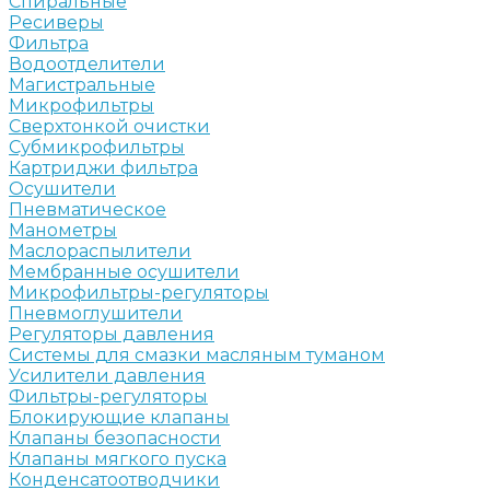
Спиральные
Ресиверы
Фильтра
Водоотделители
Магистральные
Микрофильтры
Сверхтонкой очистки
Субмикрофильтры
Картриджи фильтра
Осушители
Пневматическое
Манометры
Маслораспылители
Мембранные осушители
Микрофильтры-регуляторы
Пневмоглушители
Регуляторы давления
Системы для смазки масляным туманом
Усилители давления
Фильтры-регуляторы
Блокирующие клапаны
Клапаны безопасности
Клапаны мягкого пуска
Конденсатоотводчики