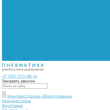
Сепараторы
Фильтры воздушные
Фильтры масляные
Частотные преобразователи
Электромагнитные клапаны
РВД
Муфты обжимные
Рукава РВД
Фитинги
Ремни
Ремонт винтовых компрессоров
Опросные листы
Контакты
+7 (351) 270-98-14
Заказать звонок
Компрессорное оборудование
Компрессоры
Винтовые