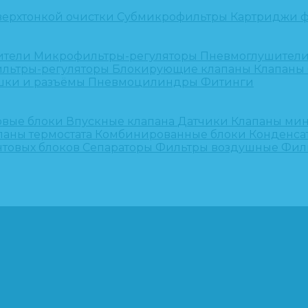
верхтонкой очистки
Субмикрофильтры
Картриджи ф
ители
Микрофильтры-регуляторы
Пневмоглушител
льтры-регуляторы
Блокирующие клапаны
Клапаны
шки и разъёмы
Пневмоцилиндры
Фитинги
овые блоки
Впускные клапана
Датчики
Клапаны ми
паны термостата
Комбинированные блоки
Конденса
нтовых блоков
Сепараторы
Фильтры воздушные
Фил