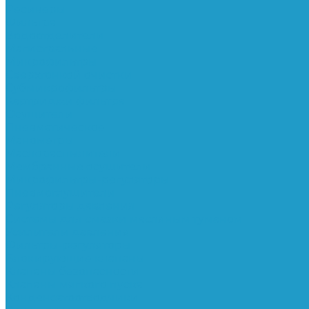
Ресиверы
Фильтра
Водоотделители
Магистральные
Микрофильтры
Сверхтонкой очистки
Субмикрофильтры
Картриджи фильтра
Осушители
Пневматическое
Манометры
Маслораспылители
Мембранные осушители
Микрофильтры-регуляторы
Пневмоглушители
Регуляторы давления
Системы для смазки масляным туманом
Усилители давления
Фильтры-регуляторы
Блокирующие клапаны
Клапаны безопасности
Клапаны мягкого пуска
Конденсатоотводчики