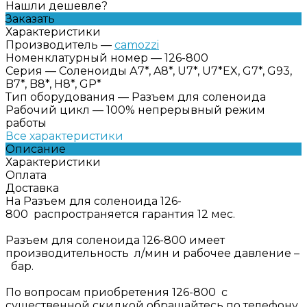
Нашли дешевле?
Заказать
Характеристики
Производитель
—
camozzi
Номенклатурный номер
—
126-800
Серия
—
Соленоиды А7*, A8*, U7*, U7*EX, G7*, G93,
B7*, B8*, H8*, GP*
Тип оборудования
—
Разъем для соленоида
Рабочий цикл
—
100% непрерывный режим
работы
Все характеристики
Описание
Характеристики
Оплата
Доставка
На Разъем для соленоида 126-
800 распространяется гарантия 12 мес.
Разъем для соленоида 126-800 имеет
производительность л/мин и рабочее давление –
бар.
По вопросам приобретения 126-800 с
существенной скидкой обращайтесь по телефону