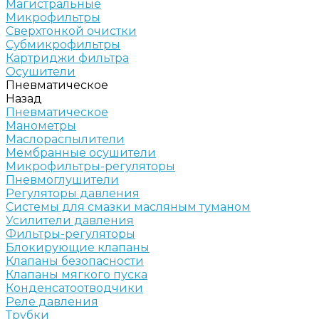
Магистральные
Микрофильтры
Сверхтонкой очистки
Субмикрофильтры
Картриджи фильтра
Осушители
Пневматическое
Назад
Пневматическое
Манометры
Маслораспылители
Мембранные осушители
Микрофильтры-регуляторы
Пневмоглушители
Регуляторы давления
Системы для смазки масляным туманом
Усилители давления
Фильтры-регуляторы
Блокирующие клапаны
Клапаны безопасности
Клапаны мягкого пуска
Конденсатоотводчики
Реле давления
Трубки