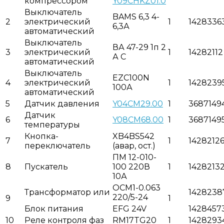
компрессором
Y09CHKZ01.0
Выключатель
BAMS 6,3 4-
2
электрический
1
1428336
6,3А
автоматический
Выключатель
ВА 47-29 1п 2
3
электрический
1
14282112
А С
автоматический
Выключатель
EZC100N
4
электрический
1
1428239
100А
автоматический
5
Датчик давления
Y04CM29.00
1
3687149
Датчик
6
Y08CM68.00
1
3687149
температуры
Кнопка-
XB4BS542
7
1
1428212
переключатель
(авар, ост.)
ПМ 12-010-
8
Пускатель
100 220В
1
1428213
10А
ОСМ1-0.063
Трансформатор или
1428238
220/5-24
9
1
Блок питания
EFG 24V
1428457
10
Реле контроля фаз
RM17TG20
1
1428293