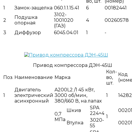
во, шт.
(номер)
1
Замок-защелка
060.1.1.15.41
6
00182441
3102-
Подушка
2
1001020
4
00260578
опорная
(ГАЗ)
3
Диффузор
6045.04.01
1
-
Привод компрессора ДЭН-45Ш
Кол-
Код
Поз.
Наименование
Марка
во,
(ном
шт.
Двигатель
A200L2 /1 45 кВт,
1
электрический
3000 об/мин,
1
14282
асинхронный
380/660 В, на лапах
SPA
Шкив
0020
224×4
0,7
1
МПа
3020-
Втулка
0020
55