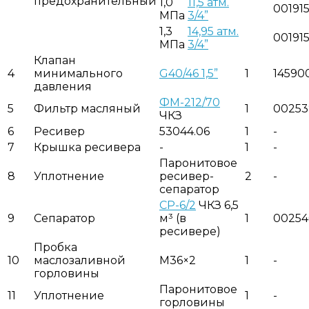
предохранительный
1,0
11,5 атм.
00191
МПа
3/4”
1,3
14,95 атм.
00191
МПа
3/4”
Клапан
4
минимального
G40/46 1,5”
1
14590
давления
ФМ-212/70
5
Фильтр масляный
1
00253
ЧКЗ
6
Ресивер
53044.06
1
-
7
Крышка ресивера
-
1
-
Паронитовое
8
Уплотнение
ресивер-
2
-
сепаратор
СР-6/2
ЧКЗ 6,5
9
Сепаратор
м³ (в
1
0025
ресивере)
Пробка
10
маслозаливной
М36×2
1
-
горловины
Паронитовое
11
Уплотнение
1
-
горловины