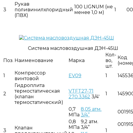
Рукав
100 LIGNUM (не
3
поливинилхлоридный
1
00
менее 1,0 м)
(ПВХ)
Система масловоздушная ДЭН-45Ш
Кол-
Код
Поз.
Наименование
Марка
во,
(номе
шт.
Компрессор
1
EV09
1
145536
винтовой
Гидроплита
термостатическая
VTFT27-71
2
1
14590
(клапан
270.3362
3/4'
термостатический)
0,7
8,05 атм.
00191
МПа
3/4”
0,8
9,2 атм.
00191
МПа
3/4”
Клапан
3
1