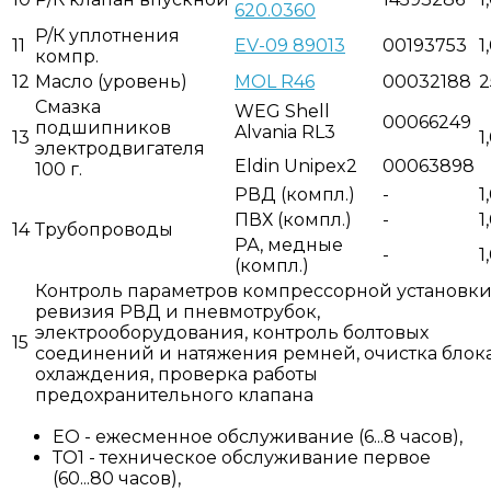
620.0360
P/К уплотнения
11
EV-09 89013
00193753
1
компр.
12
Масло (уровень)
MOL R46
00032188
2
Смазка
WEG Shell
00066249
подшипников
Alvania RL3
13
1
электродвигателя
Eldin Unipex2
00063898
100 г.
РВД (компл.)
-
1
ПВХ (компл.)
-
1
14
Трубопроводы
РА, медные
-
1
(компл.)
Контроль параметров компрессорной установки
ревизия РВД и пневмотрубок,
электрооборудования, контроль болтовых
15
соединений и натяжения ремней, очистка блок
охлаждения, проверка работы
предохранительного клапана
ЕО - ежесменное обслуживание (6...8 часов),
ТО1 - техническое обслуживание первое
(60...80 часов),