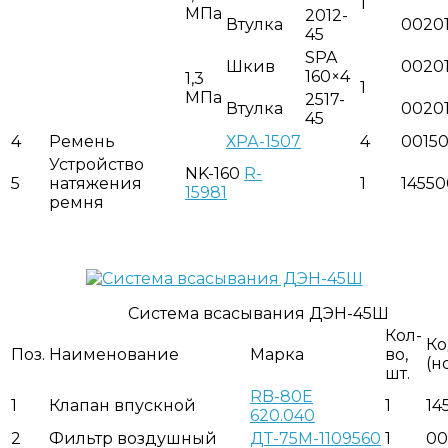
1
МПа
2012-
Втулка
0020
45
SPA
Шкив
0020
160×4
1,3
1
МПа
2517-
Втулка
00201
45
4
Ремень
ХРА-1507
4
0015
Устройство
NK-160
R-
5
натяжения
1
1455
15981
ремня
Система всасывания ДЭН-45Ш
Кол-
Ко
Поз.
Наименование
Марка
во,
(н
шт.
RB-80E
1
Клапан впускной
1
14
620.040
2
Фильтр воздушный
ДТ-75М-1109560
1
00