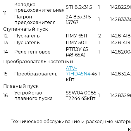
Колодка
STI 8,5x31,5
1
1428229
предохранительная
11
Патрон
2А 8,5x31,5
1
1428333
предохранителя
15767
Ступенчатый пуск
12
Пускатель
ПМУ 6511
2
14281418
13
Пускатель
ПМУ 5011
1
14281419
РТЛЗУ 65
14
Реле тепловое
1
1428200
(48-65А)
Преобразователь частотный
ATV-
15
Преобразователь
71HD45N4
45
1
1428324
кВт
Плавный пуск
Устройство
SSW04 0085
16
1
1428329
плавного пуска
Т2244 45кВт
Техническое обслуживание и расходные мате
К