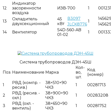
Индикатор
12
засоренности
ИЗВ-700
1
00123
воздуха
В3097
14562
Охладитель
45
13
1
двухсекционный
кВт
JLCK8776
14562
S4D-560-AB
14
Вентилятор
1
00133
01-02
Система трубопроводов ДЭН-45Ш
Кол-
Код
Поз.
Наименование
Марка
во,
(номер)
шт.
РВД (компр. -
38×510×90
1
1
00281713
ресив.)
ЧКЗ
РВД (ресив. -
38×900×90
2
1
00283208
охл.)
ЧКЗ
РВД (охл. -
38×650×90
3
1
00281752
вентиль)
ЧКЗ