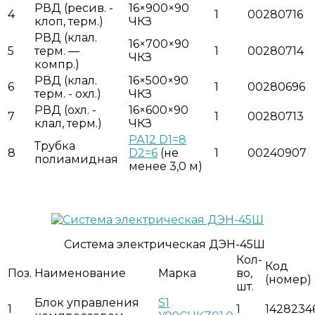
РВД (ресив. -
16×900×90
4
1
00280716
клоп, терм.)
ЧКЗ
РВД (клал.
16×700×90
5
терм. —
1
00280714
ЧКЗ
компр.)
РВД (клал.
16×500×90
6
1
00280696
терм. - охл.)
ЧКЗ
РВД (охл. -
16×600×90
7
1
00280713
клал, терм.)
ЧКЗ
РА12 D1=8
Трубка
8
D2=6
(не
1
00240907
полиамидная
менее 3,0 м)
Система электрическая ДЭН-45Ш
Кол-
Код
Поз.
Наименование
Марка
во,
(номер)
шт.
Блок управления
S1
1
1
1428234