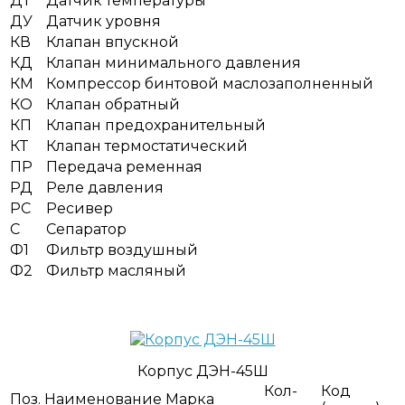
ДТ
Датчик температуры
ДУ
Датчик уровня
КВ
Клапан впускной
КД
Клапан минимального давления
КМ
Компрессор бинтовой маслозаполненный
КО
Клапан обратный
КП
Клапан предохранительный
КТ
Клапан термостатический
ПР
Передача ременная
РД
Реле давления
PC
Ресивер
С
Сепаратор
Ф1
Фильтр воздушный
Ф2
Фильтр масляный
Корпус ДЭН-45Ш
Кол-
Код
Поз.
Наименование
Марка