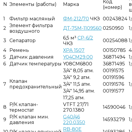
Код
N
Элементы (работы)
Марка
в
(номер)
ш
1
Фильтр масляный
ФМ-212/70
ЧКЗ
00243824
1
Элемент фильтра
2
ДТ-75М-1109560
0250950
1
воздушного
6,5 м³
СР-6/2
3
Сепаратор
00254088
1
ЧКЗ
4
Ремень
ХРА 1507
00150785
4
5
Датчик давления
Y04CM29.00
36871494
1
6
Датчик температуры
Y08CM6800
36871495
1
3/4" 8,05 атм.
00191575
3/4" 9,2 атм.
00191596
Клапан
7
3/4" 11,5 атм.
00191576
1
предохранительный
3/4" 14,95 атм.
00191577
17,25 атм.
P/К клапан-
VTFT 27/71
8
14590046
1
термостат
270.1380
P/К клапан мин.
G40/46
9
14593279
1
давления
220.0350
RB-80E
10
P/К клапан впускной
14593286
1