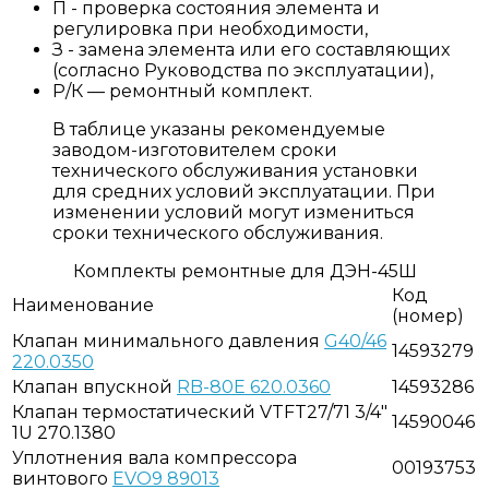
П - проверка состояния элемента и
регулировка при необходимости,
З - замена элемента или его составляющих
(согласно Руководства по эксплуатации),
Р/К — ремонтный комплект.
В таблице указаны рекомендуемые
заводом-изготовителем сроки
технического обслуживания установки
для средних условий эксплуатации. При
изменении условий могут измениться
сроки технического обслуживания.
Комплекты ремонтные для ДЭН-45Ш
Код
Наименование
(номер)
Клапан минимального давления
G40/46
14593279
220.0350
Клапан впускной
RB-80E 620.0360
14593286
Клапан термостатический VTFT27/71 3/4"
14590046
1U 270.1380
Уплотнения вала компрессора
00193753
винтового
EVO9 89013