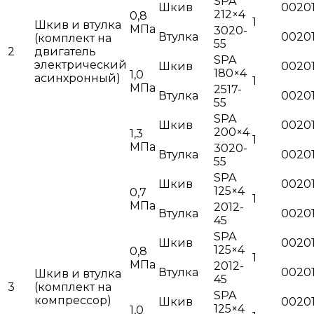
SPA
Шкив
0020
212×4
0,8
1
Шкив и втулка
МПа
3020-
Втулка
0020
(комплект на
55
2
двигатель
SPA
электрический
Шкив
0020
180×4
1,0
асинхронный)
1
МПа
2517-
Втулка
00201
55
SPA
Шкив
0020
200×4
1,3
1
МПа
3020-
Втулка
0020
55
SPA
Шкив
00201
125×4
0,7
1
МПа
2012-
Втулка
0020
45
SPA
Шкив
00201
125×4
0,8
1
МПа
2012-
Втулка
0020
Шкив и втулка
45
3
(комплект на
SPA
компрессор)
Шкив
00201
125×4
1,0