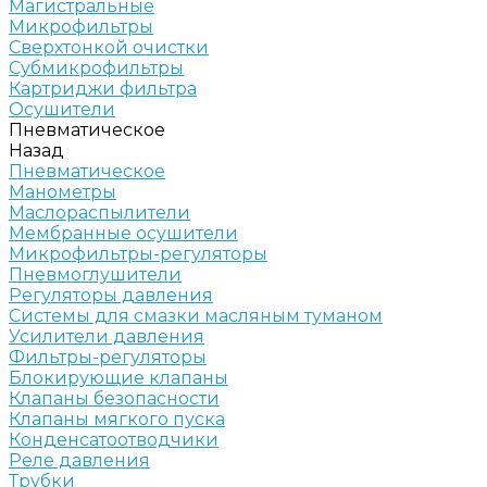
Магистральные
Микрофильтры
Сверхтонкой очистки
Субмикрофильтры
Картриджи фильтра
Осушители
Пневматическое
Назад
Пневматическое
Манометры
Маслораспылители
Мембранные осушители
Микрофильтры-регуляторы
Пневмоглушители
Регуляторы давления
Системы для смазки масляным туманом
Усилители давления
Фильтры-регуляторы
Блокирующие клапаны
Клапаны безопасности
Клапаны мягкого пуска
Конденсатоотводчики
Реле давления
Трубки