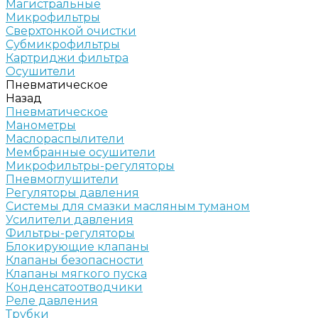
Магистральные
Микрофильтры
Сверхтонкой очистки
Субмикрофильтры
Картриджи фильтра
Осушители
Пневматическое
Назад
Пневматическое
Манометры
Маслораспылители
Мембранные осушители
Микрофильтры-регуляторы
Пневмоглушители
Регуляторы давления
Системы для смазки масляным туманом
Усилители давления
Фильтры-регуляторы
Блокирующие клапаны
Клапаны безопасности
Клапаны мягкого пуска
Конденсатоотводчики
Реле давления
Трубки