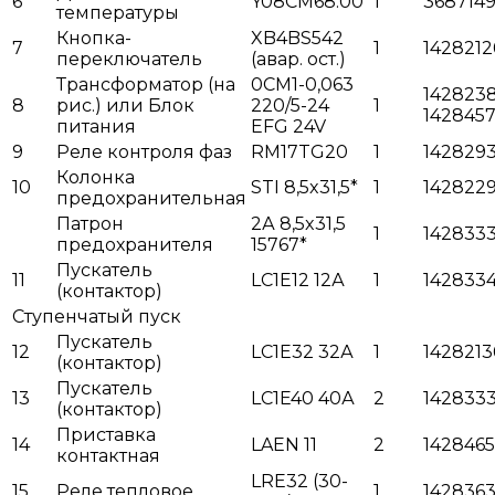
6
Y08CM68.00
1
368714
температуры
Кнопка-
XB4BS542
7
1
1428212
переключатель
(авар. ост.)
Трансформатор (на
0СМ1-0,063
142823
8
рис.) или Блок
220/5-24
1
142845
питания
EFG 24V
9
Реле контроля фаз
RM17TG20
1
142829
Колонка
10
STI 8,5x31,5*
1
142822
предохранительная
Патрон
2А 8,5x31,5
1
142833
предохранителя
15767*
Пускатель
11
LC1E12 12А
1
142833
(контактор)
Ступенчатый пуск
Пускатель
12
LC1E32 32А
1
1428213
(контактор)
Пускатель
13
LC1E40 40А
2
1428333
(контактор)
Приставка
14
LAEN 11
2
142846
контактная
LRE32 (30-
15
Реле тепловое
1
142836