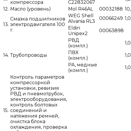
компрессора
С22832067
12.
Масло (уровень)
Mol R46AL
00032188
10
WEG Shell
00066249
1,0
Смазка подшипников
Alvania RL3
13.
электродвигателя 100
Eldin
г.
00063898
Unipex2
РВД
1,0
(компл.)
ПВХ
14.
Трубопроводы
1,0
(компл.)
РА, медные
1,0
(компл.)
Контроль параметров
компрессорной
установки, ревизия
РВД и пневмотрубок,
электрооборудования,
контроль болтовых
15.
соединений и
натяжения ремней,
очистка блока
охлаждения, проверка