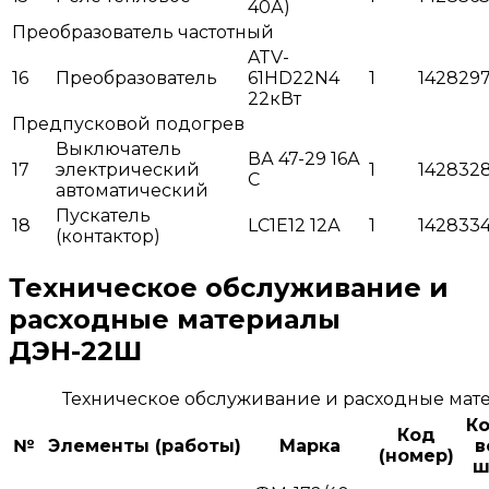
40А)
Преобразователь частотный
ATV-
16
Преобразователь
61HD22N4
1
142829
22кВт
Предпусковой подогрев
Выключатель
ВА 47-29 16А
17
электрический
1
142832
С
автоматический
Пускатель
18
LC1E12 12А
1
142833
(контактор)
Техническое обслуживание и
расходные материалы
ДЭН-22Ш
Техническое обслуживание и расходные ма
Ко
Код
№
Элементы (работы)
Марка
в
(номер)
ш