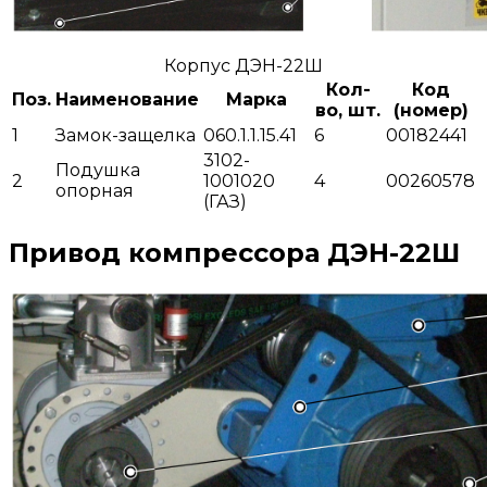
Корпус ДЭН-22Ш
Кол-
Код
Поз.
Наименование
Марка
во, шт.
(номер)
1
Замок-защелка
060.1.1.15.41
6
00182441
3102-
Подушка
2
1001020
4
00260578
опорная
(ГАЗ)
Привод компрессора ДЭН-22Ш