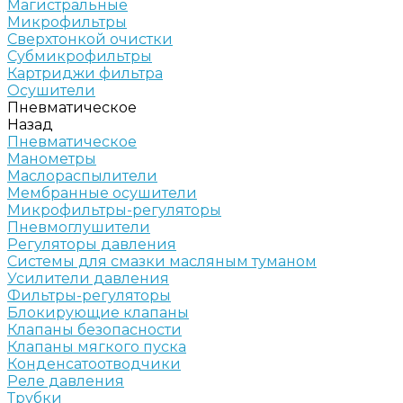
Магистральные
Микрофильтры
Сверхтонкой очистки
Субмикрофильтры
Картриджи фильтра
Осушители
Пневматическое
Назад
Пневматическое
Манометры
Маслораспылители
Мембранные осушители
Микрофильтры-регуляторы
Пневмоглушители
Регуляторы давления
Системы для смазки масляным туманом
Усилители давления
Фильтры-регуляторы
Блокирующие клапаны
Клапаны безопасности
Клапаны мягкого пуска
Конденсатоотводчики
Реле давления
Трубки