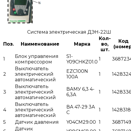
Система электрическая ДЭН-22Ш
Кол-
Код
Поз.
Наименование
Марка
во,
(номер
шт.
Блок управления
S1-
1
1
368723
компрессором
Y09CHKZ01.0
Выключатель
EZC100N
2
электрический
1
142832
100А
автоматический
Выключатель
ВАМУ 6,3 4-
3
электрический
1
142833
6,3А
автоматический
Выключатель
ВА 47-29 3А
4
электрический
1
1428318
С
автоматический
5
Датчик давления
Y04CM29.00
1
368714
Датчик