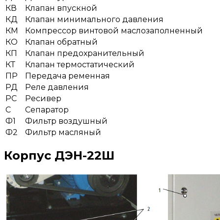
КВ
Клапан впускной
КД
Клапан минимального давления
КМ
Компрессор винтовой маслозаполненный
КО
Клапан обратный
КП
Клапан предохранительный
КТ
Клапан термостатический
ПР
Передача ременная
РД
Реле давления
РС
Ресивер
С
Сепаратор
Ф1
Фильтр воздушный
Ф2
Фильтр масляный
Корпус ДЭН-22Ш