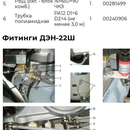
РВД (охл. - блок
16×650×90
5
1
00281499
комб.)
ЧКЗ
РА12 D1=6
Трубка
6
D2=4 (не
1
00240906
полиамидная
менее 3,0 м)
Фитинги ДЭН-22Ш