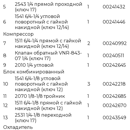
2543 1/4 прямой проходной
5
1
00241432
(ключ 17)
1541 6/4-1/4 угловой
6
поворотный с гайкой
1
00241446
накидной (ключ 12/14)
Компрессор
1511 6/4-1/4 прямой с гайкой
7
2
00240992
накидной (ключ 12/14)
Клапан обратный VNR-843-
8
1
00240511
07 1/4 (ключ 17)
9
2010 1/4 угловой
1
00242645
Блок комбинированный
1541 6/4-1/8 угловой
10
поворотный с гайкой
3
00242218
накидной (ключ 12)
11
2070 1/8-1/8 тройник
1
00242685
1511 6/4-1/8 прямой с гайкой
12
1
00242670
накидной (ключ 12)
2531 1/4-1/8 переходной
13
1
00243549
(ключ 17)
Охладитель