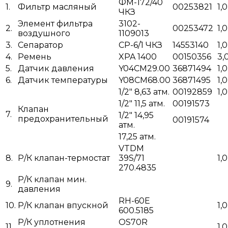
ФМ-172/40
1.
Фильтр масляный
00253821
1,0
ЧКЗ
Элемент фильтра
3102-
2.
00253472
1,0
воздушного
1109013
3.
Сепаратор
СР-6/1 ЧКЗ
14553140
1,0
4.
Ремень
XPA 1400
00150356
3,
5.
Датчик давления
Y04CM29.00
36871494
1,0
6.
Датчик температуры
Y08CM68.00
36871495
1,0
1/2" 8,63 атм.
00192859
1,0
1/2" 11,5 атм.
00191573
Клапан
7.
1/2" 14,95
предохранительный
00191574
атм.
17,25 атм.
VTDM
8.
Р/К клапан-термостат
39S/71
1,0
270.4835
Р/К клапан мин.
9.
давления
RH-60E
10.
Р/К клапан впускной
1,0
600.5185
Р/К уплотнения
OS70R
11.
1,0