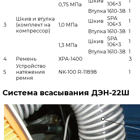
Шкив
1
106×3
0,75 МПа
Втулка
1610-38
1
SPA
Шкив и втулка
Шкив
1
106×3
3
(комплект на
1,0 МПа
компрессор)
Втулка
1610-38
1
SPA
Шкив
1
106×3
1,3 МПа
Втулка
1610-38
1
4
Ремень
ХРА-1400
3
Устройство
5
натяжения
NK-100 R-11898
1
ремня
Система всасывания ДЭН-22Ш