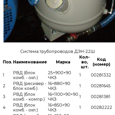
Система трубопроводов ДЭН-22Ш
Кол-
Код
Поз.
Наименование
Марка
во,
(номер)
шт.
РВД (блок
25×900×90
1
1
00281332
комб. - охл.)
ЧКЗ
РВД (ресивер -
16×880×90
2
1
00281645
блок комб.)
ЧКЗ
РВД (блок
16×1100×90×90
3
1
00281381
комб. - компр.)
ЧКЗ
РВД (блок
16×850×90
4
1
00282222
комб. - охл.)
ЧКЗ