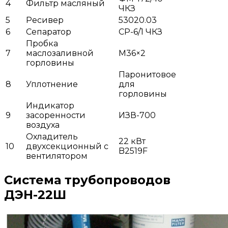
4
Фильтр масляный
ЧКЗ
5
Ресивер
53020.03
6
Сепаратор
СР-6/1 ЧКЗ
Пробка
7
маслозаливной
М36×2
горловины
Паронитовое
8
Уплотнение
для
горловины
Индикатор
9
засоренности
ИЗВ-700
воздуха
Охладитель
22 кВт
10
двухсекционный с
B2519F
вентилятором
Система трубопроводов
ДЭН-22Ш