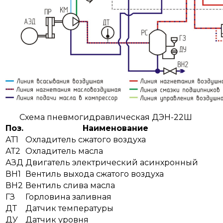
Схема пневмогидравлическая ДЭН-22Ш
Поз.
Наименование
АТ1
Охладитель сжатого воздуха
АТ2
Охладитель масла
АЗД
Двигатель электрический асинхронный
ВН1
Вентиль выхода сжатого воздуха
ВН2
Вентиль слива масла
ГЗ
Горловина заливная
ДТ
Датчик температуры
ДУ
Датчик уровня