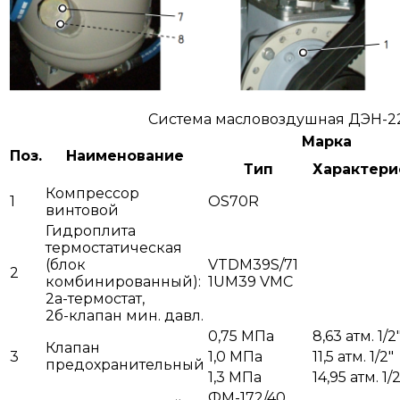
Система масловоздушная ДЭН-
Марка
Поз.
Наименование
Тип
Характери
Компрессор
1
OS70R
винтовой
Гидроплита
термостатическая
(блок
VTDM39S/71
2
комбинированный):
1UM39 VMC
2а-термостат,
2б-клапан мин. давл.
0,75 МПа
8,63 атм. 1/2
Клапан
3
1,0 МПа
11,5 атм. 1/2"
предохранительный
1,3 МПа
14,95 атм. 1/2
ФМ-172/40