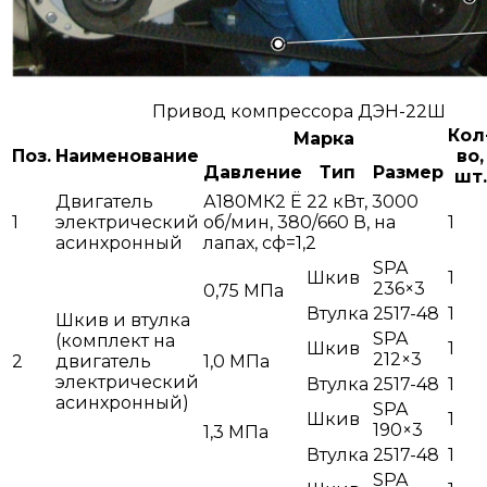
Привод компрессора ДЭН-22Ш
Кол
Марка
Поз.
Наименование
во,
Давление
Тип
Размер
шт.
Двигатель
А180МК2 Ё 22 кВт, 3000
1
электрический
об/мин, 380/660 В, на
1
асинхронный
лапах, сф=1,2
SPA
Шкив
1
236×3
0,75 МПа
Втулка
2517-48
1
Шкив и втулка
SPA
(комплект на
Шкив
1
212×3
2
двигатель
1,0 МПа
электрический
Втулка
2517-48
1
асинхронный)
SPA
Шкив
1
190×3
1,3 МПа
Втулка
2517-48
1
SPA