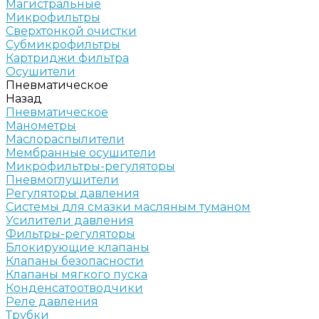
Магистральные
Микрофильтры
Сверхтонкой очистки
Субмикрофильтры
Картриджи фильтра
Осушители
Пневматическое
Назад
Пневматическое
Манометры
Маслораспылители
Мембранные осушители
Микрофильтры-регуляторы
Пневмоглушители
Регуляторы давления
Системы для смазки масляным туманом
Усилители давления
Фильтры-регуляторы
Блокирующие клапаны
Клапаны безопасности
Клапаны мягкого пуска
Конденсатоотводчики
Реле давления
Трубки