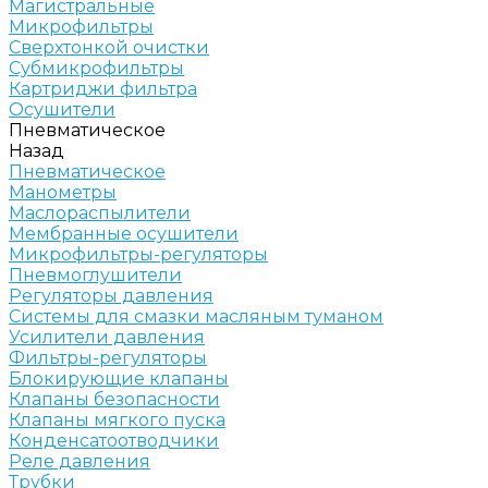
Магистральные
Микрофильтры
Сверхтонкой очистки
Субмикрофильтры
Картриджи фильтра
Осушители
Пневматическое
Назад
Пневматическое
Манометры
Маслораспылители
Мембранные осушители
Микрофильтры-регуляторы
Пневмоглушители
Регуляторы давления
Системы для смазки масляным туманом
Усилители давления
Фильтры-регуляторы
Блокирующие клапаны
Клапаны безопасности
Клапаны мягкого пуска
Конденсатоотводчики
Реле давления
Трубки