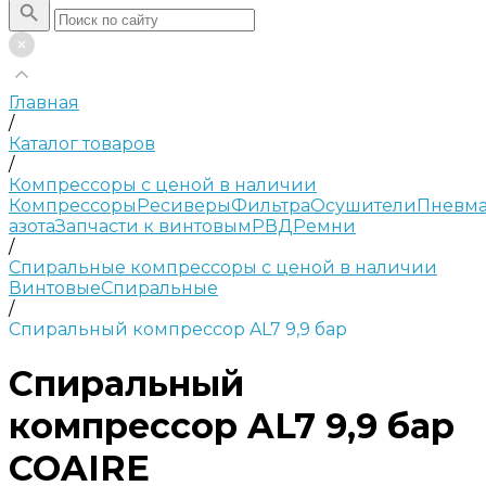
Главная
/
Каталог товаров
/
Компрессоры с ценой в наличии
Компрессоры
Ресиверы
Фильтра
Осушители
Пневма
азота
Запчасти к винтовым
РВД
Ремни
/
Спиральные компрессоры с ценой в наличии
Винтовые
Спиральные
/
Спиральный компрессор AL7 9,9 бар
Спиральный
компрессор AL7 9,9 бар
COAIRE