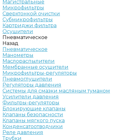
Магистральные
Микрофильтры
Сверхтонкой очистки
Субмикрофильтры
Картриджи фильтра
Осушители
Пневматическое
Назад
Пневматическое
Манометры
Маслораспылители
Мембранные осушители
Микрофильтры-регуляторы
Пневмоглушители
Регуляторы давления
Системы для смазки масляным туманом
Усилители давления
Фильтры-регуляторы
Блокирующие клапаны
Клапаны безопасности
Клапаны мягкого пуска
Конденсатоотводчики
Реле давления
Трубки